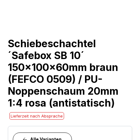
Skip
Schiebeschachtel
to
´Safebox SB 10´
the
beginning
150x100x60mm braun
of
(FEFCO 0509) / PU-
the
images
Noppenschaum 20mm
gallery
1:4 rosa (antistatisch)
Lieferzeit nach Absprache
Alle Varianten