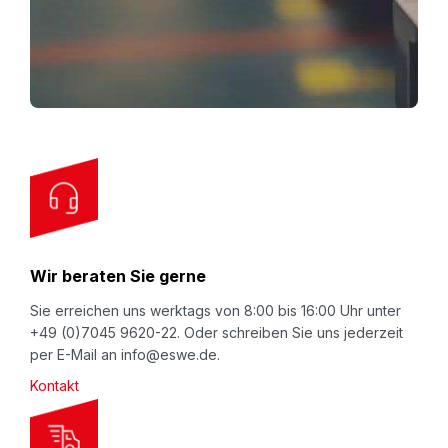
n
Schaum) leicht trennbar für sortenreine
U
Entsorgung.
p
Anwendung:
f
Ware in den PU-Noppenschaum (Innenteil) einlegen,
o
Kartonseiten umklappen, Schuber (Außenhülle)
r
aufrichten. Das Innenteil in den Schuber schieben -
O
der PU-Noppenschaum fixiert Ihr Packgut. Softpack
u
nun komplett zusammenschieben - fertig! Eventuell
r
noch mit Packband sichern und/oder
N
Wir beraten Sie gerne
Begleitpapiertasche für Papiere aufkleben.
e
w
Sie erreichen uns werktags von 8:00 bis 16:00 Uhr unter
+49 (0)7045 9620-22. Oder schreiben Sie uns jederzeit
s
per E-Mail an info@eswe.de.
l
Kontakt
e
t