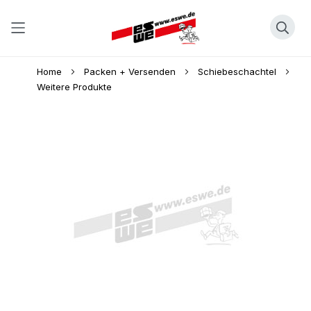
Direkt
Home
Packen + Versenden
Schiebeschachtel
zum
Weitere Produkte
Inhalt
Skip
to
the
end
of
the
images
gallery