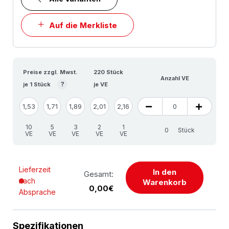
Auf die Merkliste
Preise zzgl. Mwst.
220 Stück
Anzahl VE
?
je 1 Stück
je VE
1,53
1,71
1,89
2,01
2,16
10
5
3
2
1
Stück
VE
VE
VE
VE
VE
Lieferzeit
In den
Gesamt:
nach
Warenkorb
0,00€
Absprache
Spezifikationen