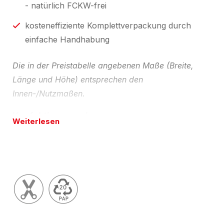
- natürlich FCKW-frei
kosteneffiziente Komplettverpackung durch
einfache Handhabung
Die in der Preistabelle angebenen Maße (Breite,
Länge und Höhe) entsprechen den
Innen-/Nutzmaßen.
Konfektionsservice
Weiterlesen
Auf Wunsch liefern wir Ihnen gerne auch andere
Abmessungen, in einer auf Ihre Bedürfnisse
abgestimmter Karton- und/oder PU-
Noppenschaumqualität - Schaum natürlich auch in
antistatischer oder elektrisch leitfähiger Ausrüstung
lieferbar. Kartonhülle auch z.B. in weiß - auch mit
Ihrer individuellen Bedruckung. Bitte beachten Sie,