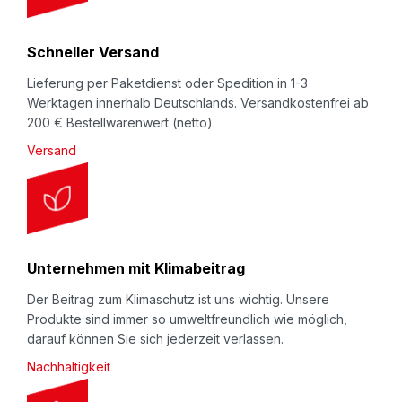
und RESY-Kennzeichnung auf der
e
Kartonaußenhülle. Lieferbar in den Ausführungen
r
Schneller Versand
L-BOXeco und L-BOXeco BASIC: Dabei ist die L-
:
Lieferung per Paketdienst oder Spedition in 1-3
BOXeco "nachgepresst", die Oberfläche wirkt
Werktagen innerhalb Deutschlands. Versandkostenfrei ab
dadurch glatter und hochwertiger im Vergleich zu L-
200 € Bestellwarenwert (netto).
BOXeco BASIC. Dem Link folgend, geht's zum
Versand
Produktvideo
des Herstellers auf YouTube.com.
Anwendung:
Ware in den Faserguss-Zuschnitt (Innenteil)
einlegen, Seiten umklappen, Schuber (Außenhülle)
Unternehmen mit Klimabeitrag
aufrichten. Das Innenteil in den Schuber schieben -
Der Beitrag zum Klimaschutz ist uns wichtig. Unsere
der Faserguss-Zuschnitt fixiert Ihr Packgut.
Produkte sind immer so umweltfreundlich wie möglich,
Schiebeschachtel nun komplett zusammenschieben
darauf können Sie sich jederzeit verlassen.
- fertig! Eventuell noch mit Packband sichern
Nachhaltigkeit
und/oder Begleitpapiertasche für Papiere aufkleben.