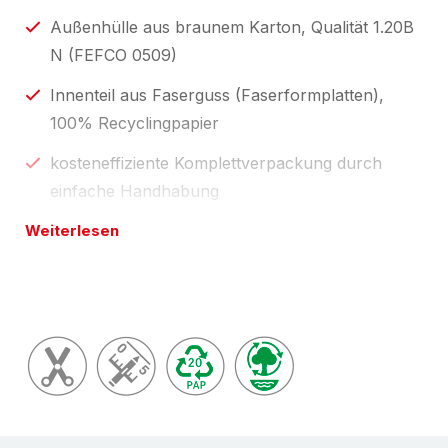
Außenhülle aus braunem Karton, Qualität 1.20B
N (FEFCO 0509)
Innenteil aus Faserguss (Faserformplatten),
100% Recyclingpapier
kosteneffiziente Komplettverpackung durch
einfache Handhabung
Weiterlesen
Umwelt-Tipp:
100% recyclingfähig (bei sortenreiner
Entsorgung) und natürlich aus Recyclingpapier;
komplett über Papierkreislauf entsorgbar.
Ökologisch sinnvoll und damit auch im Sinne des
VerpackG. Die L-BOXeco ist zu 100% klimaneutral
hergestellt.
Konfektionsservice