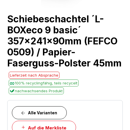
Skip
Schiebeschachtel ´L-
to
BOXeco 9 basic´
the
beginning
357x241x90mm (FEFCO
of
0509) / Papier-
the
images
Faserguss-Polster 45mm
gallery
Lieferzeit nach Absprache
100% recyclingfähig, teils recycelt
nachwachsendes Produkt
Alle Varianten
Auf die Merkliste