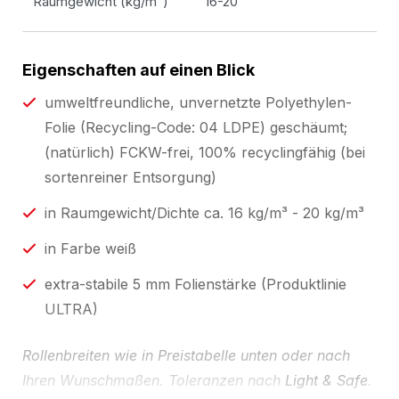
Raumgewicht (kg/m³)
16-20
Eigenschaften auf einen Blick
umweltfreundliche, unvernetzte Polyethylen-
Folie (Recycling-Code: 04 LDPE) geschäumt;
(natürlich) FCKW-frei, 100% recyclingfähig (bei
sortenreiner Entsorgung)
in Raumgewicht/Dichte ca. 16 kg/m³ - 20 kg/m³
in Farbe weiß
extra-stabile 5 mm Folienstärke (Produktlinie
ULTRA)
Rollenbreiten wie in Preistabelle unten oder nach
Ihren Wunschmaßen. Toleranzen nach
Light & Safe
.