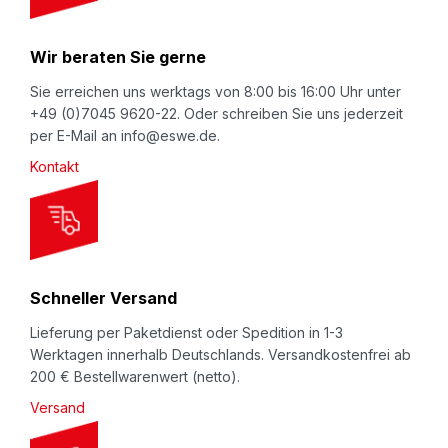
r
N
Wir beraten Sie gerne
e
w
Sie erreichen uns werktags von 8:00 bis 16:00 Uhr unter
+49 (0)7045 9620-22. Oder schreiben Sie uns jederzeit
s
per E-Mail an info@eswe.de.
l
Kontakt
e
t
t
e
r
Schneller Versand
:
Lieferung per Paketdienst oder Spedition in 1-3
Werktagen innerhalb Deutschlands. Versandkostenfrei ab
200 € Bestellwarenwert (netto).
Versand