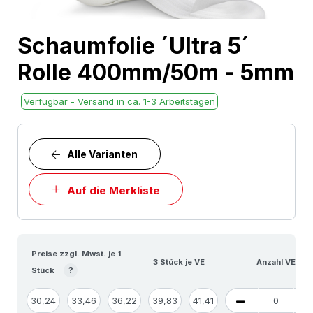
Skip
Schaumfolie ´Ultra 5´
to
Rolle 400mm/50m - 5mm
the
beginning
Verfügbar - Versand in ca. 1-3 Arbeitstagen
of
the
images
Alle Varianten
gallery
Auf die Merkliste
Preise zzgl. Mwst. je 1
3 Stück je VE
Anzahl VE
?
Stück
30,24
33,46
36,22
39,83
41,41