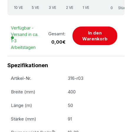
10 VE
5 VE
3 VE
2 VE
1 VE
Stück
Verfügbar -
In den
Gesamt:
Versand in ca.
Warenkorb
1-3
0,00€
Arbeitstagen
Spezifikationen
Artikel-Nr.
316-r03
Breite (mm)
400
Länge (m)
50
Stärke (mm)
91