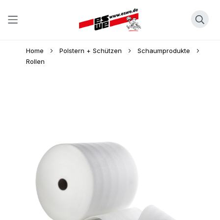
Direkt
Home
Polstern + Schützen
Schaumprodukte
zum
Rollen
Inhalt
Skip
to
the
end
of
the
images
gallery