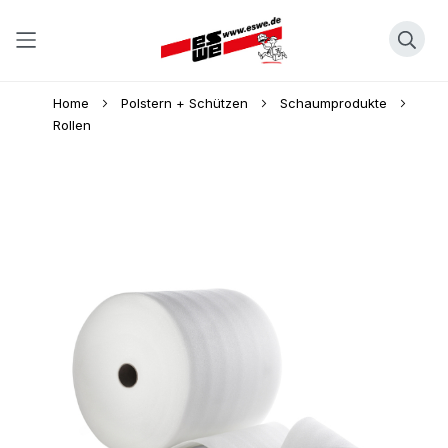
Direkt
Home
Polstern + Schützen
Schaumprodukte
zum
Rollen
Inhalt
Skip
to
the
end
of
the
images
gallery