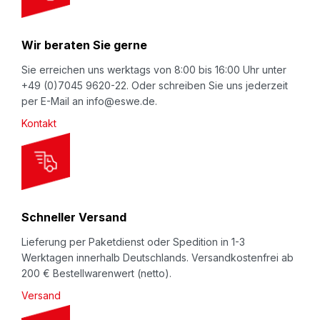
r
N
Wir beraten Sie gerne
e
w
Sie erreichen uns werktags von 8:00 bis 16:00 Uhr unter
+49 (0)7045 9620-22. Oder schreiben Sie uns jederzeit
s
per E-Mail an info@eswe.de.
l
Kontakt
e
t
t
e
r
Schneller Versand
:
Lieferung per Paketdienst oder Spedition in 1-3
Werktagen innerhalb Deutschlands. Versandkostenfrei ab
200 € Bestellwarenwert (netto).
Versand