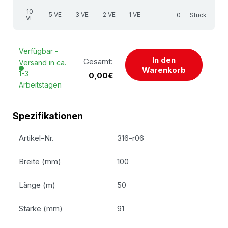
10
5 VE
3 VE
2 VE
1 VE
Stück
VE
Verfügbar -
In den
Gesamt:
Versand in ca.
Warenkorb
1-3
0,00€
Arbeitstagen
Spezifikationen
Artikel-Nr.
316-r06
Breite (mm)
100
Länge (m)
50
Stärke (mm)
91