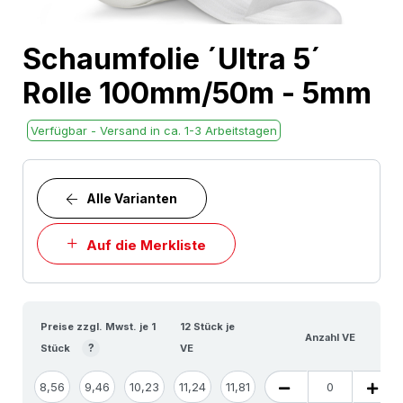
Skip
Schaumfolie ´Ultra 5´
to
Rolle 100mm/50m - 5mm
the
beginning
Verfügbar - Versand in ca. 1-3 Arbeitstagen
of
the
images
Alle Varianten
gallery
Auf die Merkliste
Preise zzgl. Mwst. je 1
12 Stück je
Anzahl VE
?
Stück
VE
8,56
9,46
10,23
11,24
11,81