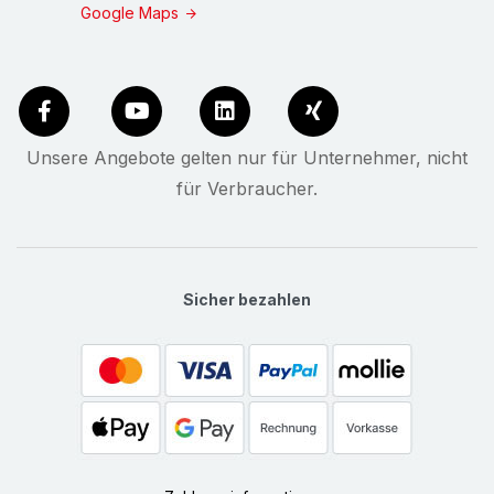
Umklappen verdoppelt sich die Polsterwirkung des
Google Maps
Flächenschutzes. Schenkelbreite (innen,
Aufliegefläche bei abgewinkelter Platte) ca. 95 mm
(Maß "S/B")
, Materialstärke ca. 28 mm
(Maß "D")
,
Stranglänge ca. 570 mm (alle 95 mm
(Maß "P")
Unsere Angebote gelten nur für Unternehmer, nicht
abbruchperforiert). Natürlich individuell
für Verbraucher.
kombinierbar mit anderen, verfügbaren
Verpackungspolstern aus Wellpappe.
Ecken Polster
(Art.Nr.
462-06
) schützen
Sicher bezahlen
besonders empfindliche Ecken zuverlässig und
sicher. Schenkelbreite (innen, Aufliegefläche) je ca.
70 mm
(Maß "S/B")
, Materialstärke ca. 28 mm
(Maß
"D")
. Natürlich individuell kombinierbar mit anderen,
verfügbaren Verpackungspolstern aus Wellpappe.
Weichplatten Polster
(Art.Nr.
462-07
) weniger