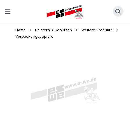
Direkt
Home
Polstern + Schützen
Weitere Produkte
zum
Verpackungspapiere
Inhalt
Skip
to
the
end
of
the
images
gallery