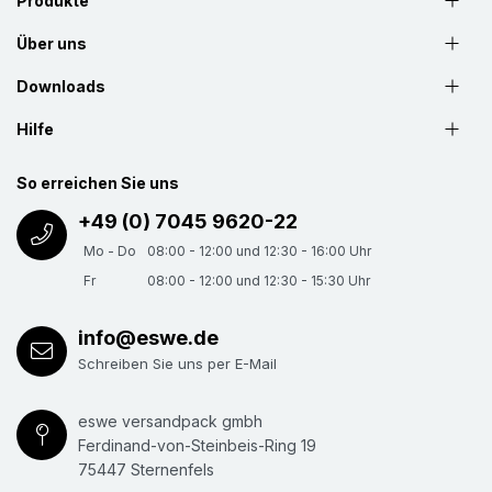
Produkte
Platten Polster
(Art.Nr.
462-04
) bestehen aus
Über uns
mehreren, aufeinander kaschierten Lagen, einseitig
gedeckter Wellpappe. Sie sind somit das ideale
Downloads
Flächenpolster; aber natürlich auch als
Hilfe
Hohlraumfüllung zu verwenden. Breite ca. 145 mm
(Maß "S/B")
, Materialstärke ca. 28 mm
(Maß "D")
,
So erreichen Sie uns
Stranglänge ca. 570 mm (alle 95 mm
(Maß "P")
+49 (0) 7045 9620-22
abbruchperforiert). Natürlich individuell
Mo - Do
08:00 - 12:00 und 12:30 - 16:00 Uhr
kombinierbar mit anderen, verfügbaren
Fr
08:00 - 12:00 und 12:30 - 15:30 Uhr
Verpackungspolstern aus Wellpappe.
info@eswe.de
Geschlitzte Platten Polster
(Art.Nr.
462-05
)
Schreiben Sie uns per E-Mail
universell einsetzbares Polsterprofil; bestens
geeignet als Flächen- und Kantenschutz. Durch die
eswe versandpack gmbh
Schlitzung lässt sich aus dem Platten Polster ein L
Ferdinand-von-Steinbeis-Ring 19
75447 Sternenfels
Polster abwinkeln oder bei vollständigem