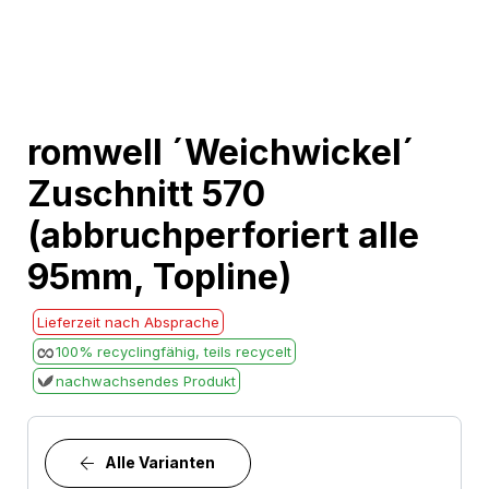
Skip
romwell ´Weichwickel´
to
Zuschnitt 570
the
beginning
(abbruchperforiert alle
of
95mm, Topline)
the
images
Lieferzeit nach Absprache
gallery
100% recyclingfähig, teils recycelt
nachwachsendes Produkt
Alle Varianten