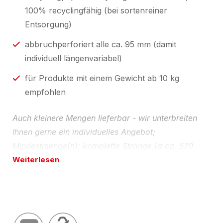
100% recyclingfähig (bei sortenreiner
Entsorgung)
abbruchperforiert alle ca. 95 mm (damit
individuell längenvariabel)
für Produkte mit einem Gewicht ab 10 kg
empfohlen
Auch kleinere Mengen lieferbar - wir unterbreiten
Ihnen gerne ein individuelles Angebot;
Mindestmenge(n): komplette Stränge (à ca. 570
mm, abbruchperforiert alle ca. 95 mm = 6 Teile);
Weiterlesen
Ecken einzeln nach Stück.
Umwelt-Tipp:
Wellpappe aus bis zu 100%
Recyclingpapier und zu 100% recyclingfähig (bei