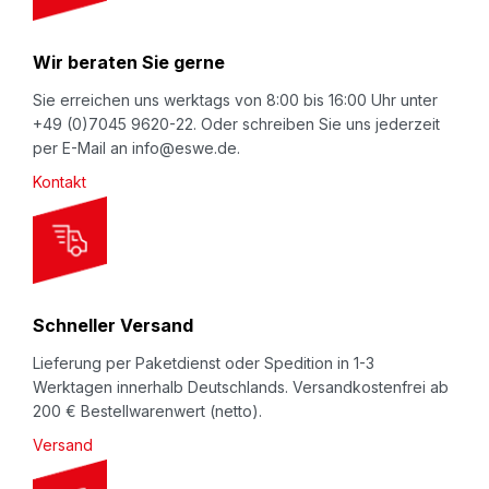
r
N
Wir beraten Sie gerne
e
w
Sie erreichen uns werktags von 8:00 bis 16:00 Uhr unter
+49 (0)7045 9620-22. Oder schreiben Sie uns jederzeit
s
per E-Mail an info@eswe.de.
l
Kontakt
e
t
t
e
r
Schneller Versand
:
Lieferung per Paketdienst oder Spedition in 1-3
Werktagen innerhalb Deutschlands. Versandkostenfrei ab
200 € Bestellwarenwert (netto).
Versand