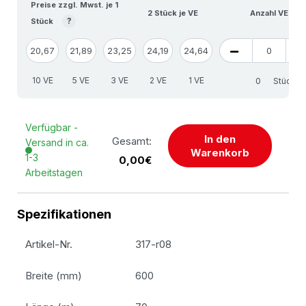
Preise zzgl. Mwst. je 1
2 Stück je VE
Anzahl VE
?
Stück
20,67
21,89
23,25
24,19
24,64
10 VE
5 VE
3 VE
2 VE
1 VE
Stück
Verfügbar -
In den
Gesamt:
Versand in ca.
Warenkorb
1-3
0,00€
Arbeitstagen
Spezifikationen
Artikel-Nr.
317-r08
Breite (mm)
600