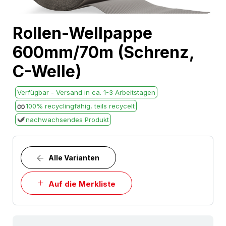
Skip
Rollen-Wellpappe
to
600mm/70m (Schrenz,
the
beginning
C-Welle)
of
the
Verfügbar - Versand in ca. 1-3 Arbeitstagen
images
100% recyclingfähig, teils recycelt
gallery
nachwachsendes Produkt
Alle Varianten
Auf die Merkliste