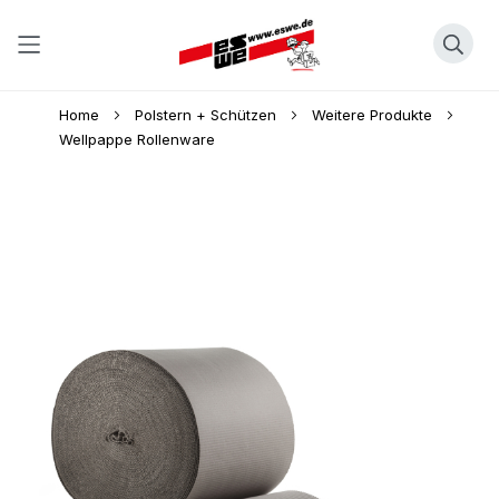
Direkt
Home
Polstern + Schützen
Weitere Produkte
zum
Wellpappe Rollenware
Inhalt
Skip
to
the
end
of
the
images
gallery