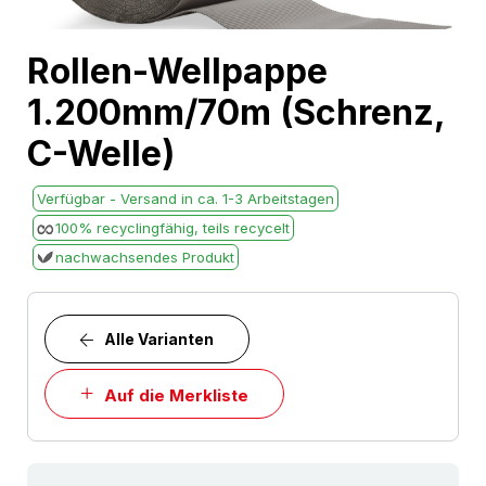
Skip
Rollen-Wellpappe
to
1.200mm/70m (Schrenz,
the
beginning
C-Welle)
of
the
Verfügbar - Versand in ca. 1-3 Arbeitstagen
images
100% recyclingfähig, teils recycelt
gallery
nachwachsendes Produkt
Alle Varianten
Auf die Merkliste