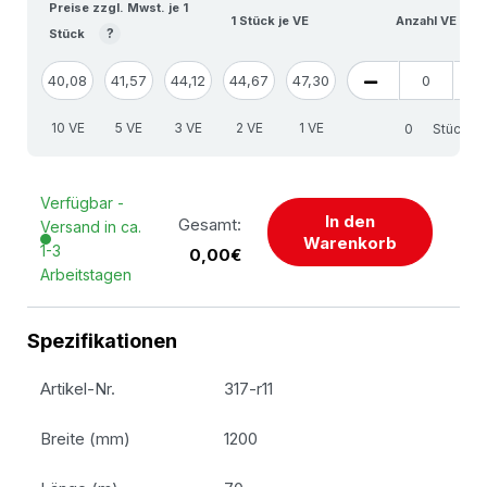
Preise zzgl. Mwst. je 1
1 Stück je VE
Anzahl VE
?
Stück
40,08
41,57
44,12
44,67
47,30
10 VE
5 VE
3 VE
2 VE
1 VE
Stück
Verfügbar -
In den
Gesamt:
Versand in ca.
Warenkorb
1-3
0,00€
Arbeitstagen
Spezifikationen
Artikel-Nr.
317-r11
Breite (mm)
1200