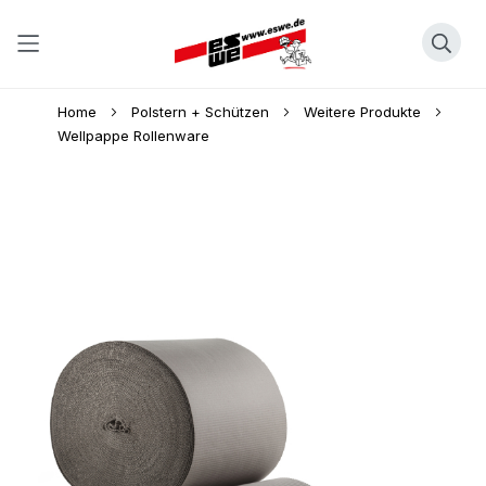
Direkt
Home
Polstern + Schützen
Weitere Produkte
zum
Wellpappe Rollenware
Inhalt
Skip
to
the
end
of
the
images
gallery