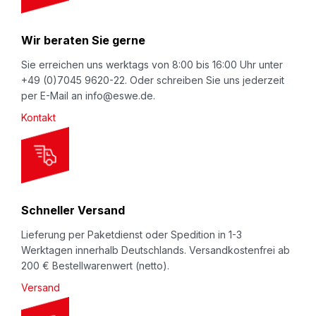
r
N
Wir beraten Sie gerne
e
w
Sie erreichen uns werktags von 8:00 bis 16:00 Uhr unter
+49 (0)7045 9620-22. Oder schreiben Sie uns jederzeit
s
per E-Mail an info@eswe.de.
l
Kontakt
e
t
t
e
r
Schneller Versand
:
Lieferung per Paketdienst oder Spedition in 1-3
Werktagen innerhalb Deutschlands. Versandkostenfrei ab
200 € Bestellwarenwert (netto).
Versand