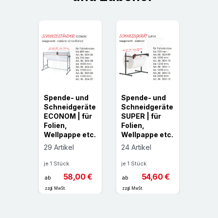
|
Spende- und
Spende- und
MART
itsme
Schneidgeräte
Schneidgeräte
Sich
olien
ECONOM | für
SUPER | für
sser 
ifung
Folien,
Folien,
und 
Wellpappe etc.
Wellpappe etc.
17 Art
29 Artikel
24 Artikel
je 1 St
je 1 Stück
je 1 Stück
30 €
ab
58,00 €
54,60 €
ab
ab
zzgl. MwS
zzgl. MwSt.
zzgl. MwSt.