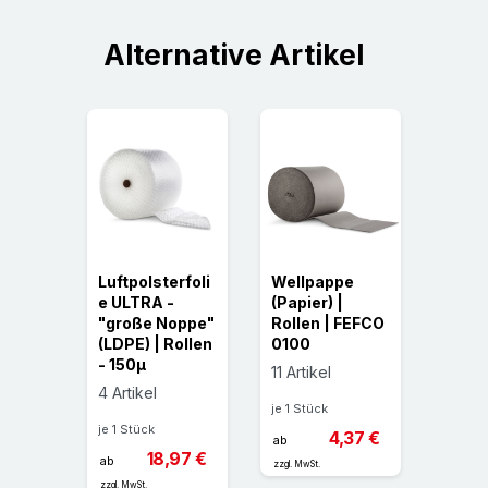
Alternative Artikel
Luftpolsterfoli
Wellpappe
Knüll
e ULTRA -
(Papier) |
Spee
mplat
"große Noppe"
Rollen | FEFCO
Box (
(LDPE) | Rollen
0100
im
- 150µ
Spen
11 Artikel
4 Artikel
2 Arti
je 1 Stück
je 1 Stück
je 1 St
,08 €
4,37 €
ab
18,97 €
ab
ab
zzgl. MwSt.
zzgl. MwSt.
zzgl. MwS