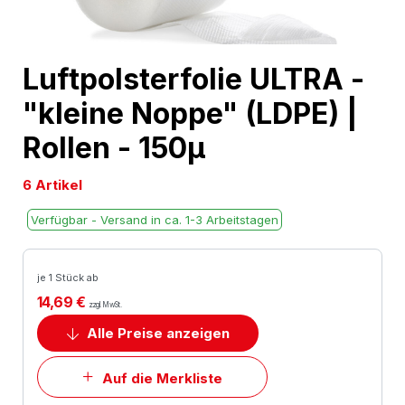
Skip
Luftpolsterfolie ULTRA -
to
"kleine Noppe" (LDPE) |
the
beginning
Rollen - 150µ
of
the
6 Artikel
images
Verfügbar - Versand in ca. 1-3 Arbeitstagen
gallery
je 1 Stück ab
14,69 €
zzgl. MwSt.
Alle Preise anzeigen
Auf die Merkliste