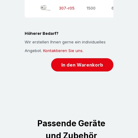
1500
60
1
307-r05
Sie kennen Luftpolsterfolie möglicherweise auch
als: Bläschenfolie, Bubblefolie, Bubble Wrap,
Knallfolie, Knöpfchenfolie, Noppenfolie,
Höherer Bedarf?
Polsterfolie, Poppfolie.
Wir erstellen Ihnen gerne ein individuelles
Angebot.
Kontaktieren Sie uns.
In den Warenkorb
Passende Geräte
und Zubehör