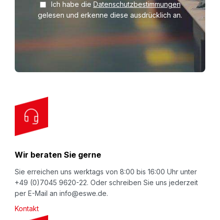
Ich habe die
Datenschutzbestimmungen
g
gelesen und erkenne diese ausdrücklich an.
n
U
p
f
o
r
O
u
r
N
Wir beraten Sie gerne
e
w
Sie erreichen uns werktags von 8:00 bis 16:00 Uhr unter
+49 (0)7045 9620-22. Oder schreiben Sie uns jederzeit
s
per E-Mail an info@eswe.de.
l
Kontakt
e