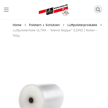
Direkt
Home
Polstern + Schützen
Luftpolsterprodukte
zum
Luftpolsterfolie ULTRA - "kleine Noppe" (LDPE) | Rollen -
150µ
Inhalt
Skip
to
the
end
of
the
images
gallery