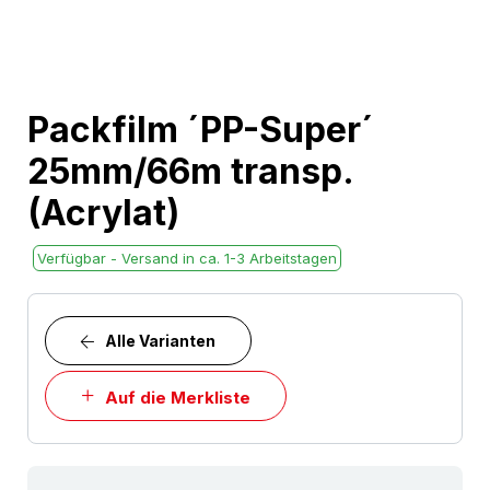
Skip
Packfilm ´PP-Super´
to
25mm/66m transp.
the
beginning
(Acrylat)
of
the
Verfügbar - Versand in ca. 1-3 Arbeitstagen
images
gallery
Alle Varianten
Auf die Merkliste