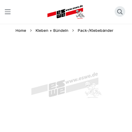
Direkt
Home
Kleben + Bündeln
Pack-/Klebebänder
zum
Inhalt
Skip
to
the
end
of
the
images
gallery