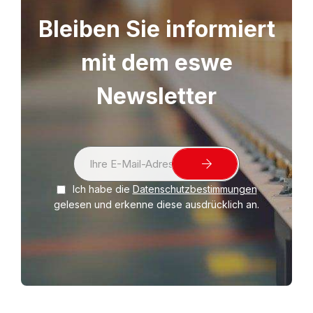
Standard liegen.
Bleiben Sie informiert
mit dem eswe
Newsletter
S
i
Ich habe die
Datenschutzbestimmungen
g
gelesen und erkenne diese ausdrücklich an.
n
U
p
f
o
r