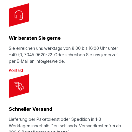
O
u
r
N
Wir beraten Sie gerne
e
w
Sie erreichen uns werktags von 8:00 bis 16:00 Uhr unter
+49 (0)7045 9620-22. Oder schreiben Sie uns jederzeit
s
per E-Mail an info@eswe.de.
l
Kontakt
e
t
t
e
r
Schneller Versand
:
Lieferung per Paketdienst oder Spedition in 1-3
Werktagen innerhalb Deutschlands. Versandkostenfrei ab