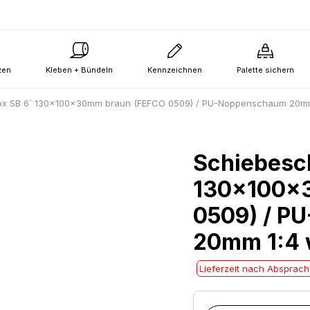
zen
Kleben + Bündeln
Kennzeichnen
Palette sichern
ox SB 6´ 130x100x30mm braun (FEFCO 0509) / PU-Noppenschaum 20mm
Schiebesch
130x100x
0509) / P
20mm 1:4 
Lieferzeit nach Absprac