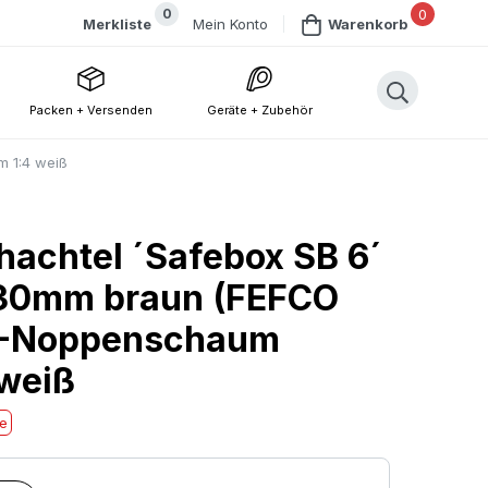
0
0
Mein Konto
Merkliste
Warenkorb
Packen + Versenden
Geräte + Zubehör
 1:4 weiß
achtel ´Safebox SB 6´
30mm braun (FEFCO
U-Noppenschaum
weiß
he