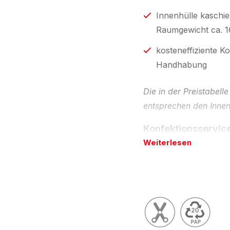
Innenhülle kasch
Raumgewicht ca. 1
kosteneffiziente 
Handhabung
Die in der Preistabel
entsprechen den Inne
Konfektionsservic
Weiterlesen
Auf Wunsch liefern w
einer auf Ihre Bedürf
Noppenschaumqualität 
oder elektrisch leitfä
z.B. in weiß - auch mi
Sie, dass die bestimm