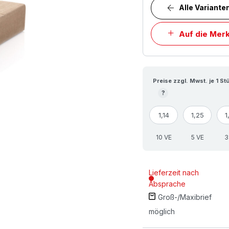
Alle Variante
Auf die Merk
Preise zzgl. Mwst. je 1 St
?
1,14
1,25
1
10 VE
5 VE
3
Lieferzeit nach
Absprache
Groß-/Maxibrief
möglich