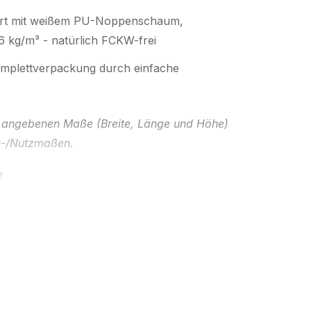
iert mit weißem PU-Noppenschaum,
6 kg/m³ - natürlich FCKW-frei
Komplettverpackung durch einfache
le angebenen Maße (Breite, Länge und Höhe)
n-/Nutzmaßen.
e
ir Ihnen gerne auch andere Abmessungen, in
nisse abgestimmter Karton- und/oder PU-
- Schaum natürlich auch in antistatischer
higer Ausrüstung lieferbar. Kartonhülle auch
t Ihrer individuellen Bedruckung. Bitte beachten
te Mindestmengen und Lieferzeiten verbunden