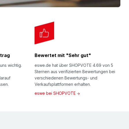
ußenhülle) aufrichten. Das Innenteil in den
r PU-Noppenschaum fixiert Ihr Packgut.
 zusammenschieben - fertig! Eventuell noch
und/oder Begleitpapiertasche für Papiere
trag
Bewertet mit "Sehr gut"
uns wichtig.
eswe.de hat über SHOPVOTE 4.69 von 5
Sternen aus verifizierten Bewertungen bei
darauf
verschiedenen Bewertungs- und
ssen.
Verkaufsplattformen erhalten.
eswe bei SHOPVOTE