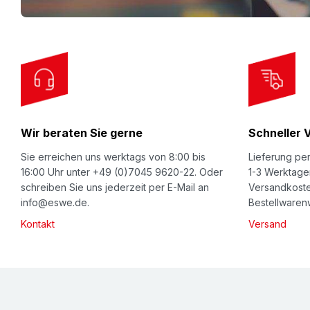
f
o
r
O
u
r
Wir beraten Sie gerne
Schneller 
N
e
Sie erreichen uns werktags von 8:00 bis
Lieferung per
w
16:00 Uhr unter +49 (0)7045 9620-22. Oder
1-3 Werktage
schreiben Sie uns jederzeit per E-Mail an
Versandkoste
s
info@eswe.de.
Bestellwarenw
l
Kontakt
Versand
e
t
t
e
r