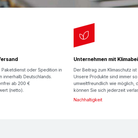
umklappen, Schuber (A
Schuber schieben - de
Softpack nun komplett
mit Packband sichern 
aufkleben.
Versand
Unternehmen mit Klimabei
 Paketdienst oder Spedition in
Der Beitrag zum Klimaschutz ist 
n innerhalb Deutschlands.
Unsere Produkte sind immer so
nfrei ab 200 €
umweltfreundlich wie möglich, 
ert (netto).
können Sie sich jederzeit verla
Nachhaltigkeit