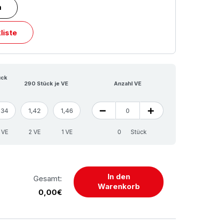
n
liste
ück
290 Stück je VE
Anzahl VE
,34
1,42
1,46
 VE
2 VE
1 VE
Stück
In den
Gesamt:
Warenkorb
0,00€