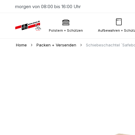
morgen von 08:00 bis 16:00 Uhr
Polstern + Schützen
Aufbewahren + Schüt
Home
Packen + Versenden
Schiebeschachtel ´Safeb
Skip
to
the
end
of
the
images
gallery