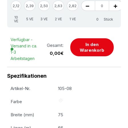
2,12
2,39
2,50
2,63
2,82
10
5 VE
3 VE
2 VE
1 VE
Stück
VE
Verfügbar -
In den
Gesamt:
Versand in ca.
Warenkorb
1-3
0,00€
Arbeitstagen
Spezifikationen
Artikel-Nr.
105-08
Farbe
Breite (mm)
75
Länge (m)
66