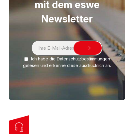
mit dem eswe
Newsletter
S
i
Ich habe die
Datenschutzbestimmungen
g
gelesen und erkenne diese ausdrücklich an.
n
U
p
f
o
r
O
u