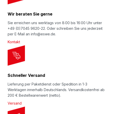
r
N
Wir beraten Sie gerne
e
w
Sie erreichen uns werktags von 8:00 bis 16:00 Uhr unter
+49 (0)7045 9620-22. Oder schreiben Sie uns jederzeit
s
per E-Mail an info@eswe.de.
l
Kontakt
e
t
t
e
r
Schneller Versand
:
Lieferung per Paketdienst oder Spedition in 1-3
Werktagen innerhalb Deutschlands. Versandkostenfrei ab
200 € Bestellwarenwert (netto).
Versand