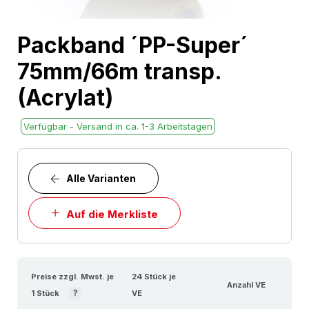
Skip
Packband ´PP-Super´
to
75mm/66m transp.
the
beginning
(Acrylat)
of
the
Verfügbar - Versand in ca. 1-3 Arbeitstagen
images
gallery
Alle Varianten
Auf die Merkliste
Preise zzgl. Mwst. je
24 Stück je
Anzahl VE
?
1 Stück
VE