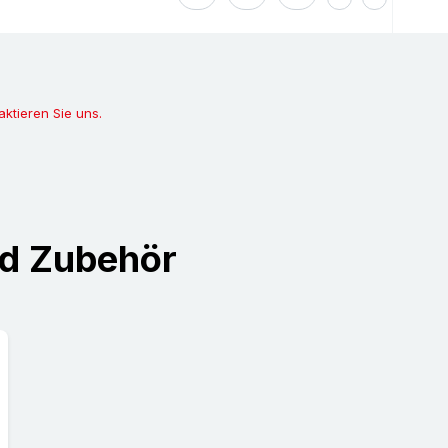
Was Sie noch wissen s
im Auftragsfall er
(Druckbarkeit); di
aktieren Sie uns.
Für einen reibungs
Druckbildvorlage,
ein Farbmuster. Im
PDF-Dateien oder E
nd Zubehör
Packband Druck wi
gefertigt - ein Um
Mehr- bzw. Minder
einmalige, anteili
gesondert anfrage
Bei Erstaufträgenbe