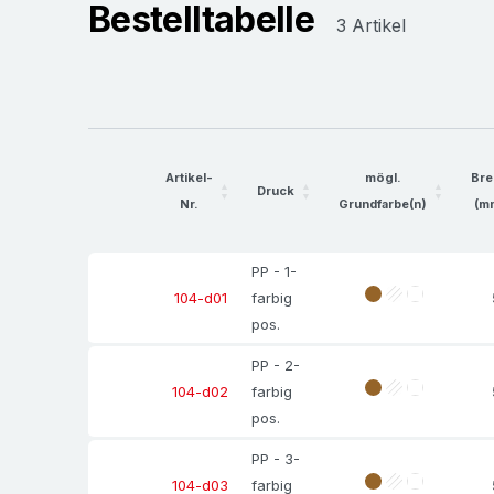
Bestelltabelle
3 Artikel
Artikel-
mögl.
Bre
Druck
Nr.
Grundfarbe(n)
(m
PP - 1-
farbig
104-d01
pos.
PP - 2-
farbig
104-d02
pos.
PP - 3-
farbig
104-d03