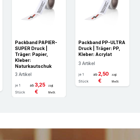
übernehmen und daher a
oder folgenschwere ̈
Rechtsverbindlichkeit
diesem Grund empfehl
bezüglich Einsatzzwe
Packband PAPIER-
Packband PP-ULTRA
SUPER Druck |
Druck | Träger: PP,
Träger: Papier,
Kleber: Acrylat
Kleber:
3 Artikel
Naturkautschuk
2,50
3 Artikel
je 1
ab
zzgl.
€
Stück
MwSt.
3,25
je 1
ab
zzgl.
€
Stück
MwSt.