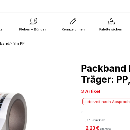
zen
Kleben + Bündeln
Kennzeichnen
Palette sichern
band/-film PP
Packband 
Träger: PP
3 Artikel
Lieferzeit nach Absprac
je 1 Stück ab
2,23 €
zzgl. MwSt.