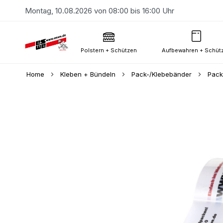
Montag, 10.08.2026 von 08:00 bis 16:00 Uhr
Polstern + Schützen
Aufbewahren + Schüt
Home
Kleben + Bündeln
Pack-/Klebebänder
Pack
Skip
to
the
end
of
the
images
gallery