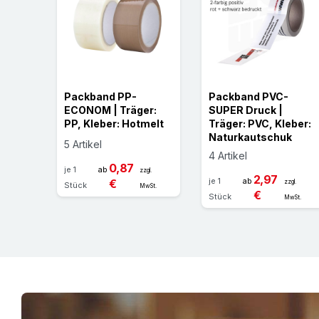
Packband PP-
Packband PVC-
ECONOM | Träger:
SUPER Druck |
PP, Kleber: Hotmelt
Träger: PVC, Kleber:
Naturkautschuk
5 Artikel
4 Artikel
0,87
je 1
ab
zzgl.
2,97
je 1
ab
€
zzgl.
Stück
MwSt.
€
Stück
MwSt.