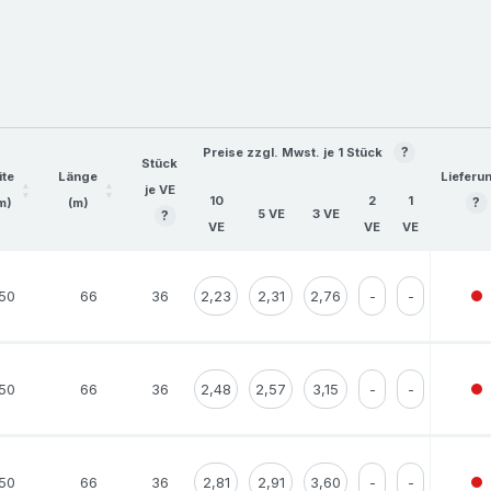
Beschreibung
Verpackungsklebebä
Versandverpacken. Ma
Ihrem individuell bed
?
Preise zzgl. Mwst. je 1 Stück
Versandverpacken. Ihr
Stück
ite
Länge
Lieferu
erkennbar. Und das je
je VE
10
2
1
?
m)
(m)
5 VE
3 VE
?
immer sofort als Ihr 
VE
VE
VE
Preis-/Leistungsverhä
Verpackungsmaterial.
50
66
36
2,23
2,31
2,76
-
-
Für Pakete bis ca. 20
umweltfreundlichem P
50
66
36
2,48
2,57
einem Hotmeltkleber 
3,15
-
-
leicht abrollbar.
Bitte beachten Sie
, 
möglich.
50
66
36
2,81
2,91
3,60
-
-