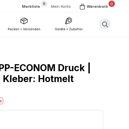
0
0
Mein Konto
Merkliste
Warenkorb
Packen + Versenden
Geräte + Zubehör
PP-ECONOM Druck |
, Kleber: Hotmelt
he