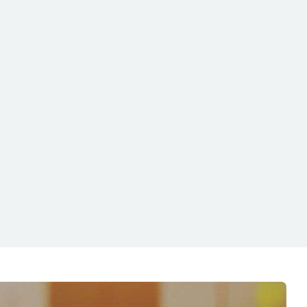
uch nicht fur direkte, indirekte, beiläufig
Schäden haftbar gemacht werden - eine
 kann daher nicht abgeleitet werden. Aus
en wir die Produkte auf deren Eignung
ck sowie deren Anforderung zu testen.