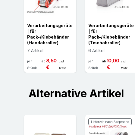
Verarbeitungsgeräte
Verarbeitungsgeräte
| für
| für
Pack-/Klebebänder
Pack-/Klebebänder
(Handabroller)
(Tischabroller)
7 Artikel
6 Artikel
8,50
10,00
je 1
ab
je 1
ab
zzgl.
zzgl.
€
€
Stück
Stück
MwSt.
MwSt.
Alternative Artikel
Lieferzeit nach Absprache