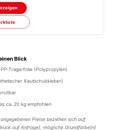
anzeigen
rkliste
einen Blick
PP-Trägerfolie (Polypropylen)
nthetischer Kautschukkleber)
brollbar
 bis ca. 20 kg empfohlen
le angegebenen Preise beziehen sich auf
druck auf Anfrage), mögliche Grundfarbe(n)