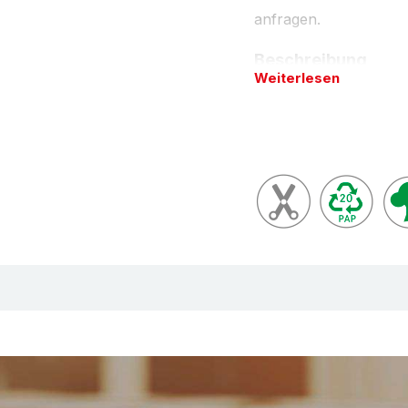
anfragen.
Beschreibung
Weiterlesen
Verpackungsklebe
sind praxisbewährt
Dauerhaftung. Abg
modernen Verpacku
mittelschwere bis 
Trägermaterial au
Kombination mit e
Gleichmäßig und le
Gehobene Produktqu
Anforderungen an 
heute üblichen Sta