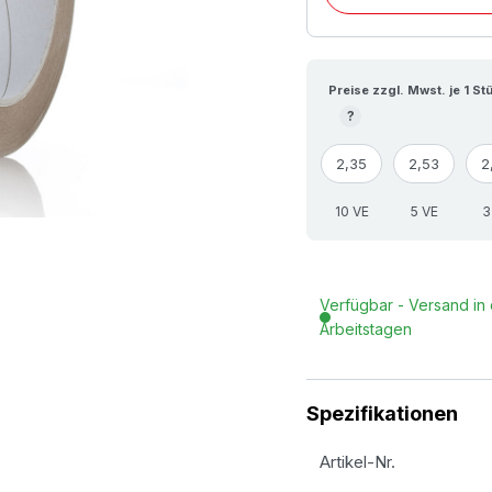
Preise zzgl. Mwst. je 1 St
?
2,35
2,53
2
10 VE
5 VE
3
Verfügbar - Versand in 
Arbeitstagen
Spezifikationen
Artikel-Nr.