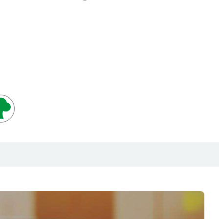
bänder PAPIER-SUPER, das
e Klebebänder mit guter Sofort- und
estimmt auf die Anforderungen der
ngs-Praxis. PAPIER-SUPER ist für
schwere Pakete bis ca. 30 kg empfohlen.
s
silikonfreiem Kraftpapier in
inem Naturkautschukkleber.
ise abrollbar. Produktlinie SUPER:
alität zum fairen Preis; bei
Ihr Verpackungsmaterial, die über dem
ndard liegen.