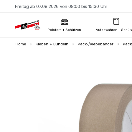
Freitag ab 07.08.2026 von 08:00 bis 15:30 Uhr
Polstern + Schützen
Aufbewahren + Schüt
Home
Kleben + Bündeln
Pack-/Klebebänder
Pack
Skip
to
the
end
of
the
images
gallery