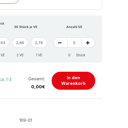
ück
36 Stück je VE
Anzahl VE
,63
2,66
2,79
 VE
2 VE
1 VE
Stück
In den
Gesamt:
ca. 1-3
Warenkorb
0,00€
109-01