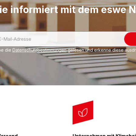
ie informiert mit dem eswe 
be die
Datenschutzbestimmungen
gelesen und erkenne diese ausdrü