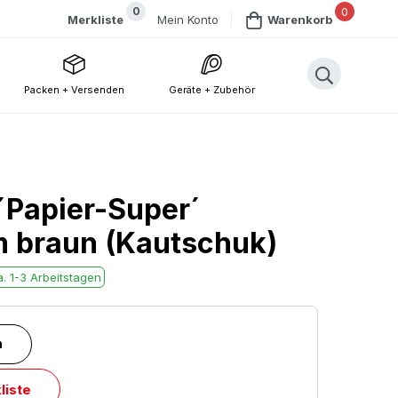
0
0
Mein Konto
Merkliste
Warenkorb
Packen + Versenden
Geräte + Zubehör
´Papier-Super´
braun (Kautschuk)
. 1-3 Arbeitstagen
n
liste