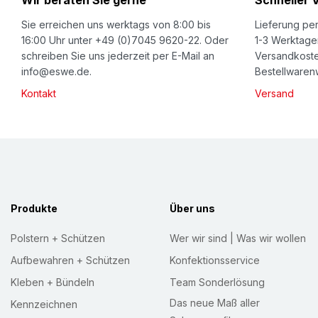
Wir beraten Sie gerne
Schneller 
N
e
Sie erreichen uns werktags von 8:00 bis
Lieferung per
w
16:00 Uhr unter +49 (0)7045 9620-22. Oder
1-3 Werktage
schreiben Sie uns jederzeit per E-Mail an
Versandkoste
s
info@eswe.de.
Bestellwarenw
l
Kontakt
Versand
e
t
t
e
r
:
Produkte
Über uns
Polstern + Schützen
Wer wir sind | Was wir wollen
Aufbewahren + Schützen
Konfektionsservice
Kleben + Bündeln
Team Sonderlösung
Das neue Maß aller
Kennzeichnen