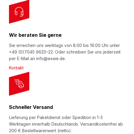
O
Luftpolsterversandtasche - die klassich bewährte
u
Komplettverpackung in braun. Außen besonders
r
strapazierfähiges, unbeschichtetes Kraftpapier.
N
Innen hochwertige, koextrudierte Luftpolsterfolie
Wir beraten Sie gerne
e
aus umweltfreundlichem Polyethylen (LDPE 04).
w
Sie erreichen uns werktags von 8:00 bis 16:00 Uhr unter
Für die Entsorgung natürlich trennbar in Folie und
+49 (0)7045 9620-22. Oder schreiben Sie uns jederzeit
s
per E-Mail an info@eswe.de.
Papier; Folienbeutel mehrfach wiederverwendbar.
l
Dreifach-Verschlussmöglichkeit: a)
Kontakt
e
Adhäsionsverschluss, bis zu 8 mal öffnen und
t
schliesen. b) Permanentverschluß, bei dieser
t
Verschlußart ist erkennbar ob die Tasche
e
(möglicherweise, unbefugt) geöffnet wurde. c)
r
Schneller Versand
Clipverschluß bspw. für portosprende
:
Büchersendung.
Lieferung per Paketdienst oder Spedition in 1-3
Werktagen innerhalb Deutschlands. Versandkostenfrei ab
200 € Bestellwarenwert (netto).