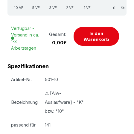
10 VE
5 VE
3 VE
2 VE
1 VE
Stück
Verfügbar -
In den
Gesamt:
Versand in ca.
Warenkorb
1-3
0,00€
Arbeitstagen
Spezifikationen
Artikel-Nr.
501-10
⚠ [Alw-
Bezeichnung
Auslaufware] - "K"
bzw. "10"
passend für
141