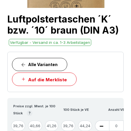
Skip
Luftpolstertaschen ´K´
to
bzw. ´10´ braun (DIN A3)
the
beginning
Verfügbar - Versand in ca. 1-3 Arbeitstagen
of
the
images
Alle Varianten
gallery
Auf die Merkliste
Preise zzgl. Mwst. je 100
100 Stück je VE
Anzahl VE
?
Stück
39,76
40,66
41,26
39,76
44,24