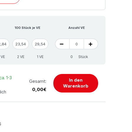
100 Stück je VE
Anzahl VE
2,84
23,54
29,54
 VE
2 VE
1 VE
Stück
ca. 1-3
In den
Gesamt:
Warenkorb
0,00€
lich
6