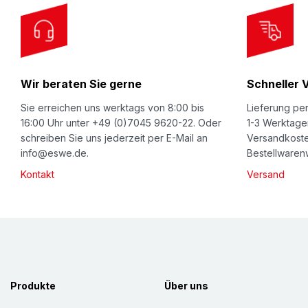
r
O
u
r
Wir beraten Sie gerne
Schneller 
N
e
Sie erreichen uns werktags von 8:00 bis
Lieferung per
w
16:00 Uhr unter +49 (0)7045 9620-22. Oder
1-3 Werktage
schreiben Sie uns jederzeit per E-Mail an
Versandkoste
s
info@eswe.de.
Bestellwarenw
l
Kontakt
Versand
e
t
t
e
r
:
Produkte
Über uns