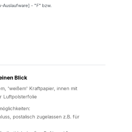
-Auslaufware] - "F" bzw.
einen Blick
em, 'weißem' Kraftpapier, innen mit
 Luftpolsterfolie
öglichkeiten:
luss, postalisch zugelassen z.B. für