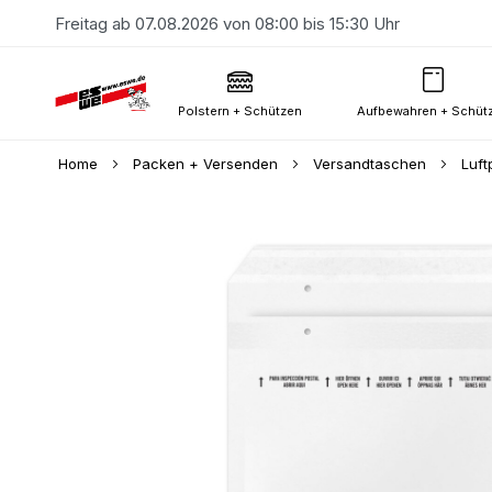
Freitag ab 07.08.2026 von 08:00 bis 15:30 Uhr
Polstern + Schützen
Aufbewahren + Schüt
Home
Packen + Versenden
Versandtaschen
Luft
Skip
to
the
end
of
the
images
gallery