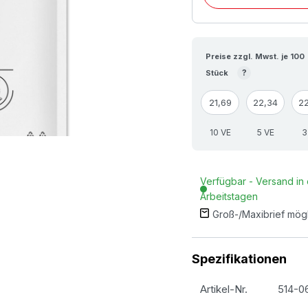
Preise zzgl. Mwst. je 100
?
Stück
21,69
22,34
2
10 VE
5 VE
3
Verfügbar - Versand in 
Arbeitstagen
Groß-/Maxibrief mög
Spezifikationen
Artikel-Nr.
514-0