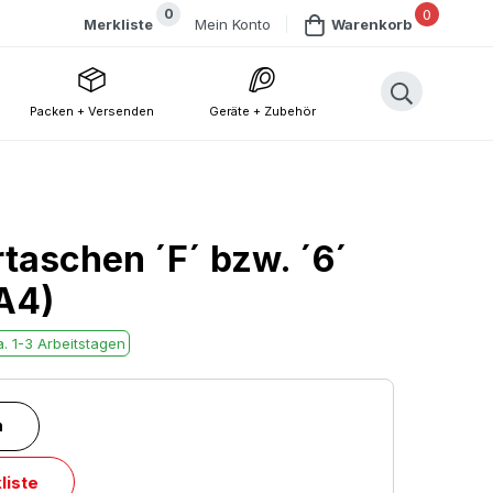
0
0
Mein Konto
Merkliste
Warenkorb
Packen + Versenden
Geräte + Zubehör
rtaschen ´F´ bzw. ´6´
A4)
. 1-3 Arbeitstagen
n
liste