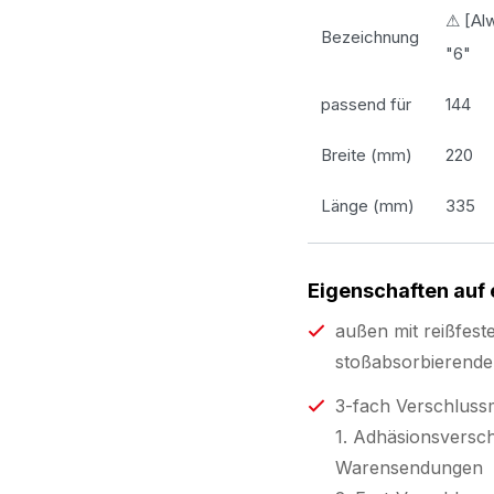
⚠ [Alw
Bezeichnung
"6"
passend für
144
Breite (mm)
220
Länge (mm)
335
Eigenschaften auf 
außen mit reißfest
stoßabsorbierender
3-fach Verschlussm
1. Adhäsionsversch
Warensendungen