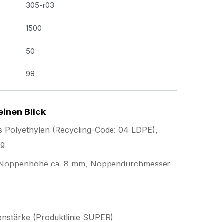
305-r03
1500
50
98
einen Blick
s Polyethylen (Recycling-Code: 04 LDPE),
ig
 (Noppenhöhe ca. 8 mm, Noppendurchmesser
ienstärke (Produktlinie SUPER)