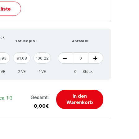
liste
ück
1 Stück je VE
Anzahl VE
1,93
91,08
106,22
 VE
2 VE
1 VE
Stück
In den
Gesamt:
ca. 1-3
Warenkorb
0,00€