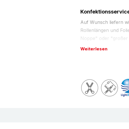
Konfektionsservic
Auf Wunsch liefern wi
Rollenlängen und Folie
Noppe" oder "großer 
hinaus z.B. auch als
Z
Weiterlesen
Rolle), als
Beutel
ode
wie z.B. antistatisch, 
Standardrollen schneid
Sonderbreite. Bitte be
Mindestmengen und Lie
Erklärungen, was wir 
unter
Konfektionsserv
Beschreibung
Luftpolsterfolie
als R