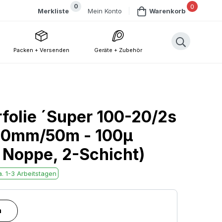
0
0
Mein Konto
Merkliste
Warenkorb
Packen + Versenden
Geräte + Zubehör
rfolie ´Super 100-20/2s
500mm/50m - 100µ
" Noppe, 2-Schicht)
. 1-3 Arbeitstagen
n