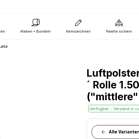
zen
Kleben + Bündeln
Kennzeichnen
Palette sichern
ukte
Luftpolste
´ Rolle 1.
("mittlere
Verfügbar - Versand in ca
Alle Variante