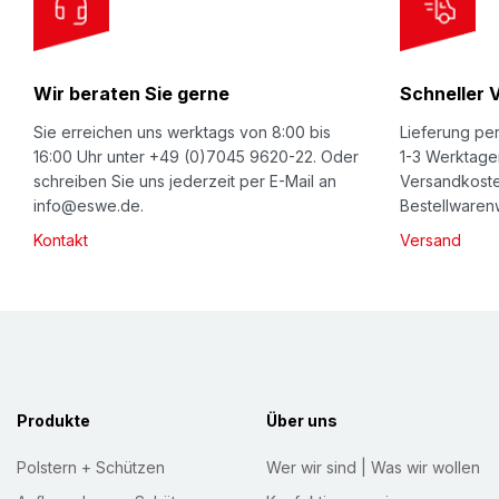
O
u
r
Wir beraten Sie gerne
Schneller 
N
e
Sie erreichen uns werktags von 8:00 bis
Lieferung per
w
16:00 Uhr unter +49 (0)7045 9620-22. Oder
1-3 Werktage
schreiben Sie uns jederzeit per E-Mail an
Versandkoste
s
info@eswe.de.
Bestellwarenw
l
Kontakt
Versand
e
t
t
e
r
:
Produkte
Über uns
Polstern + Schützen
Wer wir sind | Was wir wollen