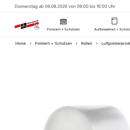
Donnerstag ab 06.08.2026 von 08:00 bis 16:00 Uhr
Polstern + Schützen
Aufbewahren + Schüt
Home
Polstern + Schützen
Rollen
Luftpolsterprod
Skip
to
the
end
of
the
images
gallery