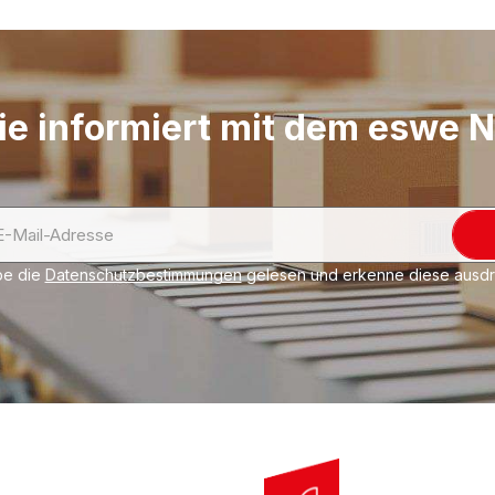
Ausführung. Bewährt
"klassisch", transpare
(LD-PE), mit stabiler
Schicht-Folie mit "mi
ie informiert mit dem eswe 
Noppendurchmesser c
polsternder, stoßabso
Luftpolsterfolien mit
Noppendurchmesser c
Polyethylen frei von
be die
Datenschutzbestimmungen
gelesen und erkenne diese ausdrü
und Schwermetallen. Lu
anschmiegsam, dennoc
natürlich mit
Light & S
Qualität zum fairen P