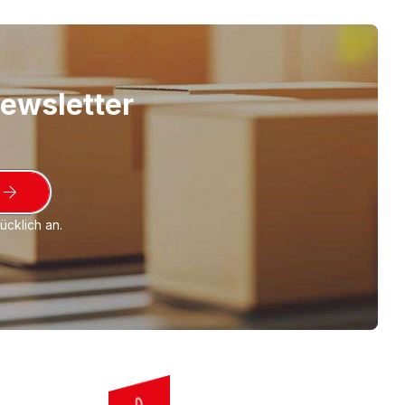
e Universal Rundum-Schutzverpackung. Die
nte Luftpolsterfolie aus Polyethylen-Monofolie
 100 my Folienstärke. Ausführung auch als 2-
ttlerer" Noppe, d.h. Noppenhöhe ca. 8 mm,
Newsletter
a. 20 mm. Das bedeutet ein mehr an
rbierender Luft im Vergleich zu unseren
 "kleiner" Noppe (Noppenhöhe ca. 4 mm,
a. 10 mm). Wie alle Verpackungsprodukte aus
 Weichmachern, Halogenen, Chlor, Schwefel
cklich an.
ftpolsterfolie ist hochelastisch und
h druckstabil und stoßabsorbierend -
afe Garantie
.
Produktlinie SUPER
: Gehobene
reis. Damit gehen Sie auf Nummer sicher.