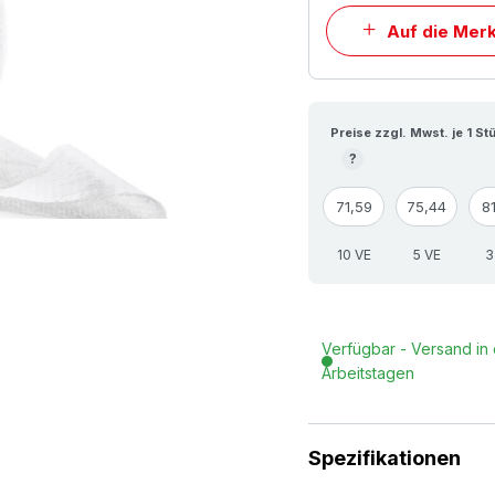
Auf die Merk
Preise zzgl. Mwst. je 1 St
?
71,59
75,44
8
10 VE
5 VE
3
Verfügbar - Versand in 
Arbeitstagen
Spezifikationen