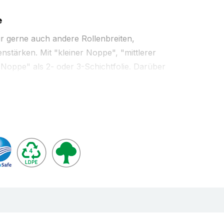
e
r gerne auch andere Rollenbreiten,
nstärken. Mit "kleiner Noppe", "mittlerer
Noppe" als 2- oder 3-Schichtfolie. Darüber
uschnitte
(lose oder abrissperforiert von der
r
Schlauch
. Bei Bedarf auch mit Zusatznutzen
elektrisch leitfähig oder mit Kaschierung. Aus
en wir kurzfristig Ihre individuelle
achten Sie, dass dies mit bestimmten
ferzeiten verbunden ist. Beispiele und
auch für Sie leisten können, zeigen wir Ihnen
ice
oder auch auf unserem
YouTube-Kanal
.
ollenware, mittlere Noppe, 2-lagige