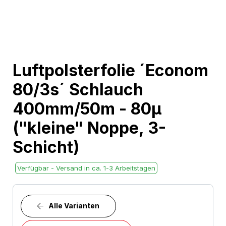
Skip
Luftpolsterfolie ´Econom
to
80/3s´ Schlauch
the
beginning
400mm/50m - 80µ
of
("kleine" Noppe, 3-
the
images
Schicht)
gallery
Verfügbar - Versand in ca. 1-3 Arbeitstagen
Alle Varianten