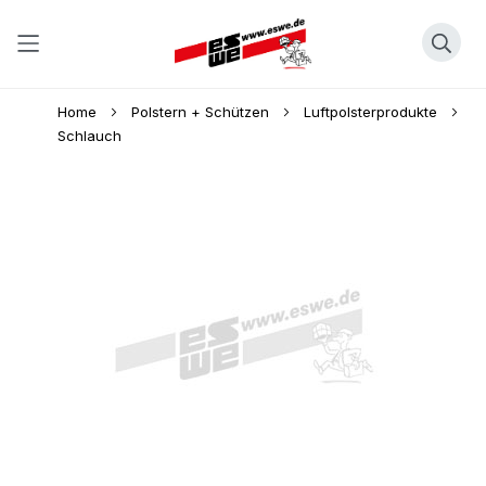
Direkt
Home
Polstern + Schützen
Luftpolsterprodukte
zum
Schlauch
Inhalt
Skip
to
the
end
of
the
images
gallery