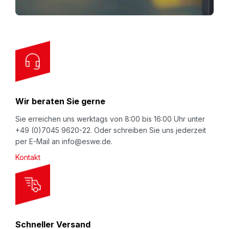
mm. Wie alle Verpackungsprodukte aus
f
Polyethylen, frei von Weichmachern, Halogenen,
o
Chlor, Schwefel und Schwermetallen.
r
Luftpolsterfolie ist hochelastisch und
O
anschmiegsam, dennoch druckstabil und
u
stoßabsorbierend - natürlich mit
Light & Safe
r
Garantie
.
Produktlinie ECONOM
: Bestes
N
Wir beraten Sie gerne
Preis-/Leistungsverhältnis bei "normalen"
e
Anforderungen an Ihr Verpackungsmaterial.
w
Sie erreichen uns werktags von 8:00 bis 16:00 Uhr unter
+49 (0)7045 9620-22. Oder schreiben Sie uns jederzeit
s
per E-Mail an info@eswe.de.
l
Kontakt
e
t
t
e
r
Schneller Versand