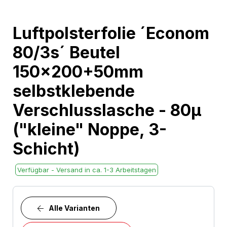
Skip
Luftpolsterfolie ´Econom
to
80/3s´ Beutel
the
beginning
150x200+50mm
of
selbstklebende
the
images
Verschlusslasche - 80µ
gallery
("kleine" Noppe, 3-
Schicht)
Verfügbar - Versand in ca. 1-3 Arbeitstagen
Alle Varianten