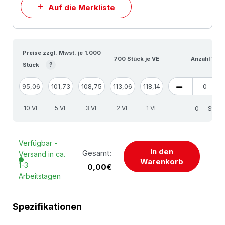
Auf die Merkliste
Preise zzgl. Mwst. je 1.000
700 Stück je VE
Anzahl VE
?
Stück
95,06
101,73
108,75
113,06
118,14
10 VE
5 VE
3 VE
2 VE
1 VE
Stück
Verfügbar -
In den
Gesamt:
Versand in ca.
Warenkorb
1-3
0,00€
Arbeitstagen
Spezifikationen