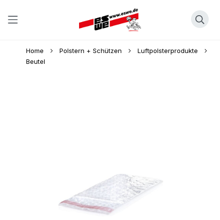
Direkt
Home
Polstern + Schützen
Luftpolsterprodukte
zum
Beutel
Inhalt
Skip
to
the
end
of
the
images
gallery