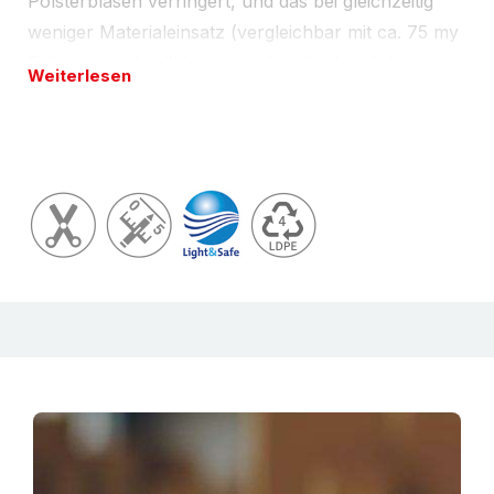
Polsterblasen verringert, und das bei gleichzeitig
weniger Materialeinsatz (vergleichbar mit ca. 75 my
Folienstärke bei "klassischer" Luftpolsterfolie aus
Weiterlesen
Monofolie) - so werden effektiv Ressourcen
gespart. AirCap® Luftpolsterfolie ist in Querrichtung
von hand reißbar. Ausführung als transparente 2-
Schicht-Folie mit kleiner Noppe, d.h. Noppenhöhe
ca. 2,7 mm, Noppendurchmesser ca. 9,5 mm und
150 m auf der Rolle. Wie alle Verpackungsprodukte
aus Polyethylen frei von Weichmachern,
Halogenen, Chlor, Schwefel und Schwermetallen.
Luftpolsterfolie ist hochelastisch und
anschmiegsam, dennoch druckstabil und
stoßabsorbierend.
Konfektionsservice
Auf Wunsch liefern wir Ihnen gerne auch andere