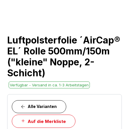
Skip
Luftpolsterfolie ´AirCap®
to
EL´ Rolle 500mm/150m
the
beginning
("kleine" Noppe, 2-
of
Schicht)
the
images
Verfügbar - Versand in ca. 1-3 Arbeitstagen
gallery
Alle Varianten
Auf die Merkliste