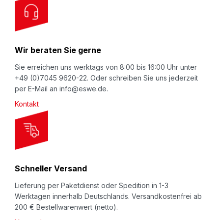
u
r
N
Wir beraten Sie gerne
e
w
Sie erreichen uns werktags von 8:00 bis 16:00 Uhr unter
+49 (0)7045 9620-22. Oder schreiben Sie uns jederzeit
s
per E-Mail an info@eswe.de.
l
Kontakt
e
t
t
e
r
Schneller Versand
:
Lieferung per Paketdienst oder Spedition in 1-3
Werktagen innerhalb Deutschlands. Versandkostenfrei ab
200 € Bestellwarenwert (netto).