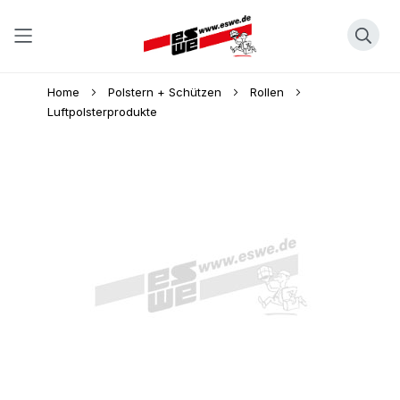
Direkt
Home
Polstern + Schützen
Rollen
zum
Luftpolsterprodukte
Inhalt
Skip
to
the
end
of
the
images
gallery