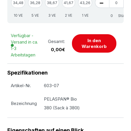
34,48
36,28
38,67
41,67
43,26
10 VE
5 VE
3 VE
2 VE
1 VE
Stück
Verfügbar -
In den
Gesamt:
Versand in ca.
Warenkorb
1-3
0,00€
Arbeitstagen
Spezifikationen
Artikel-Nr.
603-07
PELASPAN® Bio
Bezeichnung
380 (Sack à 380l)
Eigenschaften auf einen Blick