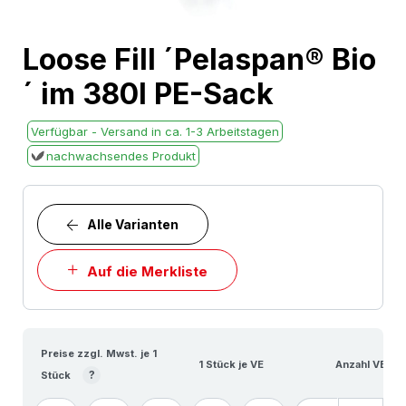
Skip
Loose Fill ´Pelaspan® Bio
to
´ im 380l PE-Sack
the
beginning
Verfügbar - Versand in ca. 1-3 Arbeitstagen
of
nachwachsendes Produkt
the
images
gallery
Alle Varianten
Auf die Merkliste
Preise zzgl. Mwst. je 1
1 Stück je VE
Anzahl VE
?
Stück