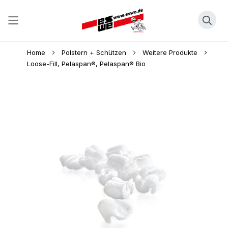
Direkt
Home
Polstern + Schützen
Weitere Produkte
zum
Loose-Fill, Pelaspan®, Pelaspan® Bio
Inhalt
Skip
to
the
end
of
the
images
gallery