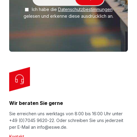
i
Ich habe die
Datenschutzbestimmungen
g
gelesen und erkenne diese ausdrücklich an.
n
U
p
f
o
r
O
u
r
N
Wir beraten Sie gerne
e
w
Sie erreichen uns werktags von 8:00 bis 16:00 Uhr unter
+49 (0)7045 9620-22. Oder schreiben Sie uns jederzeit
s
per E-Mail an info@eswe.de.
l
Kontakt