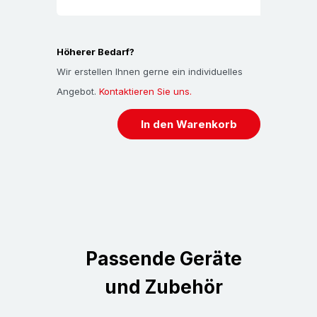
Informationen, Aussagen und Empfehlungen
werden von uns nach bestem Wissen und
Höherer Bedarf?
praktischen Erfahrungen erteit. Für die Richtigkeit
Wir erstellen Ihnen gerne ein individuelles
der Empfehlungen bzw. Aussagen können wir
Angebot.
Kontaktieren Sie uns.
ausdrücklich keinerlei Garantien übernehmen und
daher auch nicht fur direkte, indirekte, beiläufig
In den Warenkorb
oder folgenschwere ̈Schäden haftbar gemacht
werden - eine Rechtsverbindlichkeit kann daher
nicht abgeleitet werden. Aus diesem Grund
empfehlen wir die Produkte auf deren Eignung
bezüglich Einsatzzweck sowie deren Anforderung
zu testen.
Passende Geräte
und Zubehör