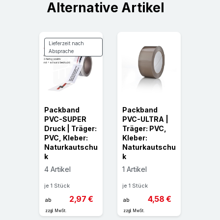
Alternative Artikel
Lieferzeit nach
Absprache
Packband
Packband
Pack
d QR
PVC-SUPER
PVC-ULTRA |
PVC-
Druck | Träger:
Träger: PVC,
(fade
|
PVC, Kleber:
Kleber:
t) | T
VC,
Naturkautschu
Naturkautschu
PVC, 
k
k
Natu
rter
k
4 Artikel
1 Artikel
uk
1 Artik
je 1 Stück
je 1 Stück
je 1 St
2,97 €
4,58 €
ab
ab
ab
zzgl. MwSt.
zzgl. MwSt.
25 €