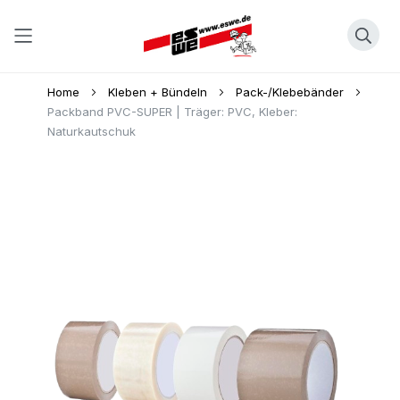
Direkt
Home
Kleben + Bündeln
Pack-/Klebebänder
zum
Packband PVC-SUPER | Träger: PVC, Kleber:
Naturkautschuk
Inhalt
Skip
to
the
end
of
the
images
gallery