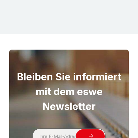
zzgl. MwS
Bleiben Sie informiert
mit dem eswe
Newsletter
S