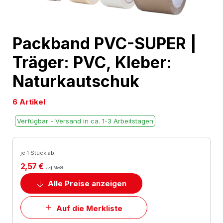
Skip
Packband PVC-SUPER |
to
Träger: PVC, Kleber:
the
beginning
Naturkautschuk
of
the
6 Artikel
images
Verfügbar - Versand in ca. 1-3 Arbeitstagen
gallery
je 1 Stück ab
2,57 €
zzgl. MwSt.
Alle Preise anzeigen
Auf die Merkliste