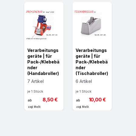
Verarbeitungs
Verarbeitungs
geräte | für
geräte | für
Pack-/Klebebä
Pack-/Klebebä
nder
nder
(Handabroller)
(Tischabroller)
7 Artikel
6 Artikel
je 1 Stück
je 1 Stück
8,50 €
10,00 €
ab
ab
zzgl. MwSt.
zzgl. MwSt.