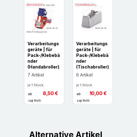
Verarbeitungs
Verarbeitungs
geräte | für
geräte | für
Pack-/Klebebä
Pack-/Klebebä
nder
nder
(Handabroller)
(Tischabroller)
7 Artikel
6 Artikel
je 1 Stück
je 1 Stück
8,50 €
10,00 €
ab
ab
zzgl. MwSt.
zzgl. MwSt.
Alternative Artikel