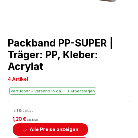
Skip
Packband PP-SUPER |
to
Träger: PP, Kleber:
the
beginning
Acrylat
of
the
4 Artikel
images
Verfügbar - Versand in ca. 1-3 Arbeitstagen
gallery
je 1 Stück ab
1,20 €
zzgl. MwSt.
Alle Preise anzeigen