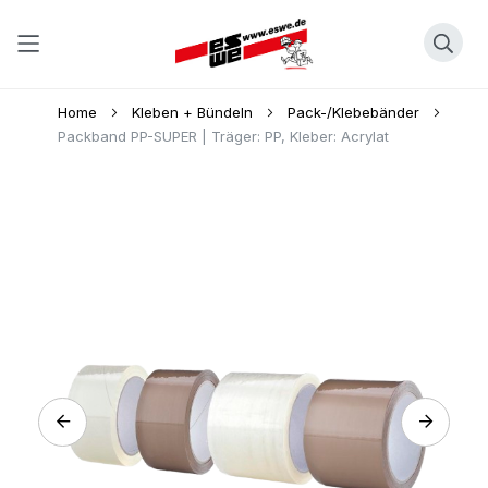
Direkt
Home
Kleben + Bündeln
Pack-/Klebebänder
zum
Packband PP-SUPER | Träger: PP, Kleber: Acrylat
Inhalt
Skip
to
the
end
of
the
images
gallery