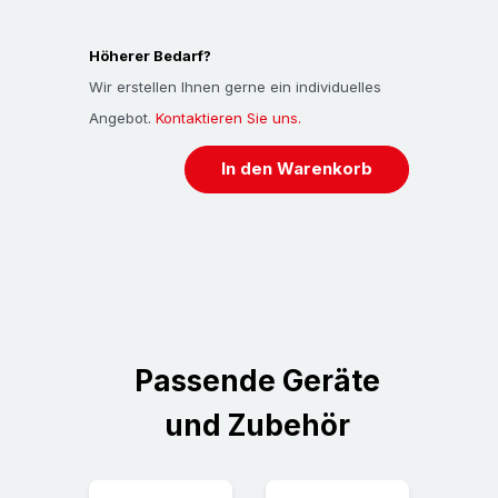
kontinuierlichen, strengen Kontrollen. Alle
Informationen, Aussagen und Empfehlungen
Höherer Bedarf?
werden von uns nach bestem Wissen und
Wir erstellen Ihnen gerne ein individuelles
praktischen Erfahrungen erteit. Für die Richtigkeit
Angebot.
Kontaktieren Sie uns.
der Empfehlungen bzw. Aussagen können wir
In den Warenkorb
ausdrücklich keinerlei Garantien übernehmen und
daher auch nicht fur direkte, indirekte, beiläufig
oder folgenschwere ̈Schäden haftbar gemacht
werden - eine Rechtsverbindlichkeit kann daher
nicht abgeleitet werden. Aus diesem Grund
empfehlen wir die Produkte auf deren Eignung
bezüglich Einsatzzweck sowie deren Anforderung
Passende Geräte
zu testen.
und Zubehör