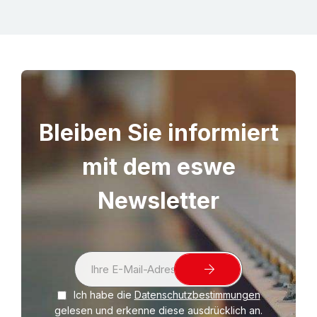
Bleiben Sie informiert
mit dem eswe
Newsletter
S
i
Ich habe die
Datenschutzbestimmungen
g
gelesen und erkenne diese ausdrücklich an.