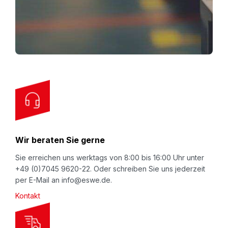
n
U
p
f
o
r
O
u
r
N
Wir beraten Sie gerne
e
w
Sie erreichen uns werktags von 8:00 bis 16:00 Uhr unter
+49 (0)7045 9620-22. Oder schreiben Sie uns jederzeit
s
per E-Mail an info@eswe.de.
l
Kontakt
e
t