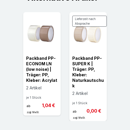
Lieferzeit nach
Absprache
 PP-
Packband PP-
Packband PP-
Pack
ECONOM LN
SUPER K |
SINU
pe) |
(low noise) |
Träger: PP,
(fade
P,
Träger: PP,
Kleber:
t) | T
crylat
Kleber: Acrylat
Naturkautschu
Klebe
k
Hotm
2 Artikel
2 Artikel
1 Artik
je 1 Stück
je 1 Stück
je 1 St
,69 €
1,04 €
ab
0,00 €
ab
ab
zzgl. MwSt.
zzgl. MwSt.
zzgl. MwS