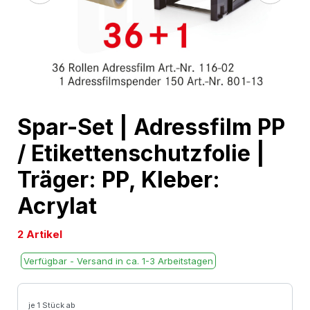
Skip
Spar-Set | Adressfilm PP
to
/ Etikettenschutzfolie |
the
beginning
Träger: PP, Kleber:
of
Acrylat
the
images
2 Artikel
gallery
Verfügbar - Versand in ca. 1-3 Arbeitstagen
je 1 Stück ab