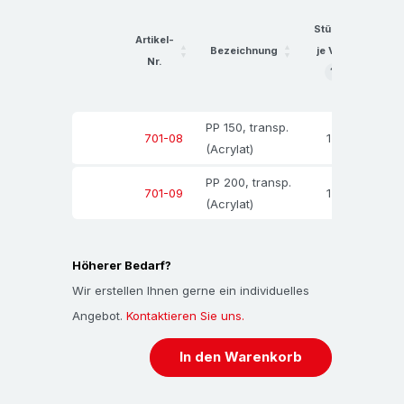
Preise
Stück
Spar-Set 'Adressfilm 200'
Artikel-
Bezeichnung
je VE
Nr.
10
5
Spar-Set (Art.Nr.
701-09
) bestehend aus:
?
VE
V
1 Stück
Adrerssfilmspender 200
(Art.Nr.
801-
PP 150, transp.
1
-
-
701-08
15
)
(Acrylat)
27 Rollen (3 Karton à 9 Rollen)
Adressfilm
, 200
PP 200, transp.
1
-
-
701-09
mm breit, 66 m lang (Art.Nr.
116-03
),
(Acrylat)
Trägermaterial: PP, Klebstoffbasis: Acrylat,
Farbe: transparent
Höherer Bedarf?
Wir erstellen Ihnen gerne ein individuelles
Angebot.
Kontaktieren Sie uns.
Bitte beachten Sie:
Abbildungen sind ähnlich,
Geräte können in Farbe und/oder Ausführung
In den Warenkorb
abweichen!