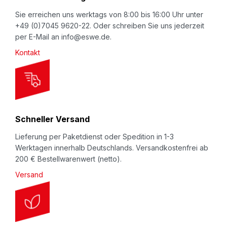
e
w
Sie erreichen uns werktags von 8:00 bis 16:00 Uhr unter
+49 (0)7045 9620-22. Oder schreiben Sie uns jederzeit
s
per E-Mail an info@eswe.de.
l
Kontakt
e
t
t
e
r
Schneller Versand
:
Lieferung per Paketdienst oder Spedition in 1-3
Werktagen innerhalb Deutschlands. Versandkostenfrei ab
200 € Bestellwarenwert (netto).
Versand