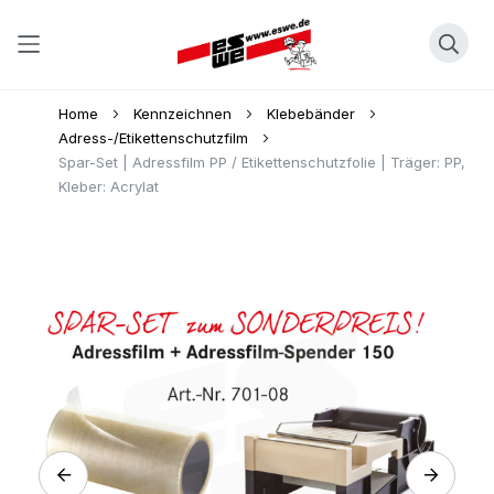
Direkt
Home
Kennzeichnen
Klebebänder
zum
Adress-/Etikettenschutzfilm
Spar-Set | Adressfilm PP / Etikettenschutzfolie | Träger: PP,
Inhalt
Kleber: Acrylat
Skip
to
the
end
of
the
images
gallery