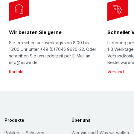
O
u
r
Wir beraten Sie gerne
Schneller 
N
e
Sie erreichen uns werktags von 8:00 bis
Lieferung per
w
16:00 Uhr unter +49 (0)7045 9620-22. Oder
1-3 Werktage
schreiben Sie uns jederzeit per E-Mail an
Versandkoste
s
info@eswe.de.
Bestellwarenw
l
Kontakt
Versand
e
t
t
e
r
:
Produkte
Über uns
Polstern + Schützen
Wer wir sind | Was wir wollen