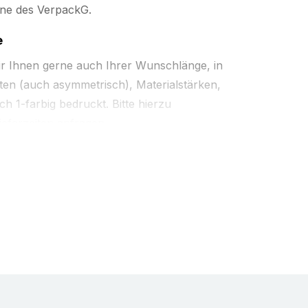
nne des VerpackG.
e
ir Ihnen gerne auch Ihrer Wunschlänge, in
en (auch asymmetrisch), Materialstärken,
h 1-farbig bedruckt. Bitte hierzu
eferzeiten anfragen.
us Vollpappe - Vollprofile aus mehrfach
 3 mm Materialstärke. In verschiedenen
utz gerader Kanten. Zur senkrechten und
ierung Ihrer Produkte. Idealer Schutz vor
bei Einlagerung und Transport von Paletten
 können zudem Beschädigungen durch das