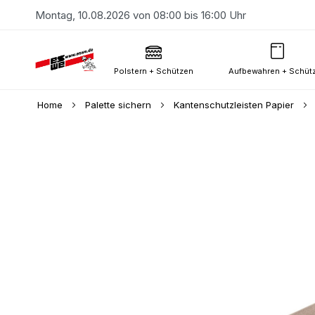
Montag, 10.08.2026 von 08:00 bis 16:00 Uhr
Polstern + Schützen
Aufbewahren + Schüt
Home
Palette sichern
Kantenschutzleisten Papier
Skip
to
the
end
of
the
images
gallery