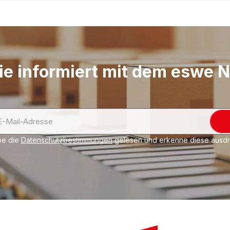
Spannen von Umreifun
Desweiteren können di
von Kanten im Karto
Standardmäßig in Sch
verfügen.
ie informiert mit dem eswe 
be die
Datenschutzbestimmungen
gelesen und erkenne diese ausdrü