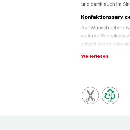
und damit auch im Si
Konfektionsservic
Auf Wunsch liefern w
anderen Schenkelbreit
selbstklebend oder auc
Mindestmengen und Li
Weiterlesen
Beschreibung
Kantenschutzleisten a
laminiertem Papier in
Abmessungen zum Sch
waagerechten Stabilis
Stößen und Kratzern 
und Kartonagen.
Kantenschutzprofile