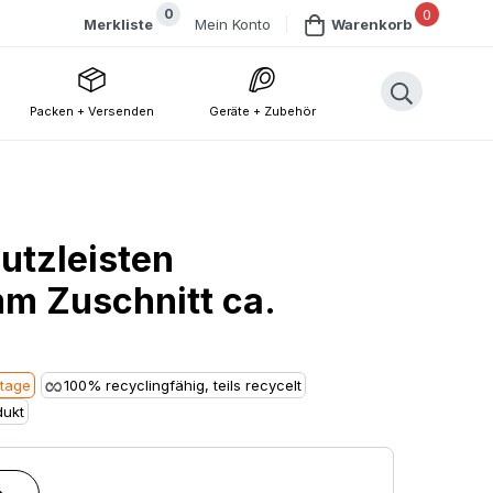
0
0
Mein Konto
Merkliste
Warenkorb
Packen + Versenden
Geräte + Zubehör
utzleisten
 Zuschnitt ca.
stage
100% recyclingfähig, teils recycelt
ukt