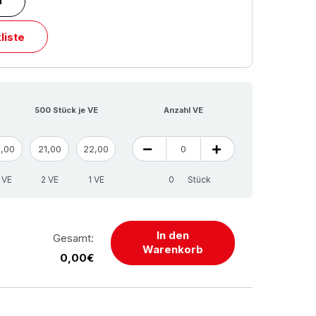
n
liste
500 Stück je VE
Anzahl VE
9,00
21,00
22,00
 VE
2 VE
1 VE
Stück
In den
Gesamt:
Warenkorb
0,00€