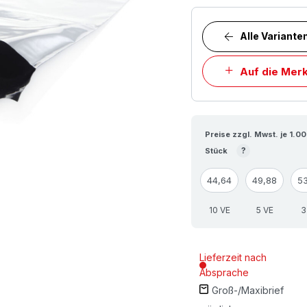
Alle Variante
Auf die Merk
Preise zzgl. Mwst. je 1.0
?
Stück
44,64
49,88
5
10 VE
5 VE
3
Lieferzeit nach
Absprache
Groß-/Maxibrief