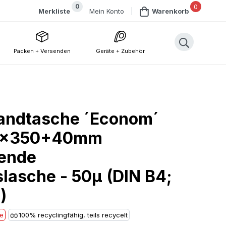
0
0
Mein Konto
Merkliste
Warenkorb
Packen + Versenden
Geräte + Zubehör
sandtasche ´Econom´
50x350+40mm
bende
lasche - 50µ (DIN B4;
)
he
100% recyclingfähig, teils recycelt