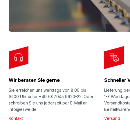
n
U
p
f
o
r
O
u
r
Wir beraten Sie gerne
Schneller 
N
e
Sie erreichen uns werktags von 8:00 bis
Lieferung per
w
16:00 Uhr unter +49 (0)7045 9620-22. Oder
1-3 Werktage
schreiben Sie uns jederzeit per E-Mail an
Versandkoste
s
info@eswe.de.
Bestellwarenw
l
Kontakt
Versand
e
t