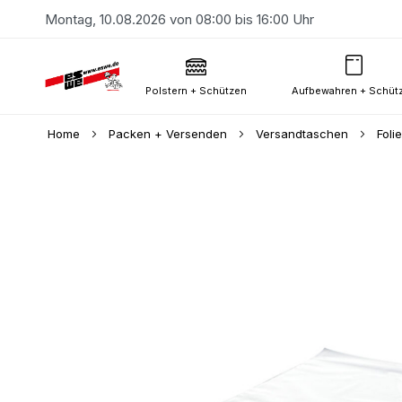
Montag, 10.08.2026 von 08:00 bis 16:00 Uhr
Polstern + Schützen
Aufbewahren + Schüt
Home
Packen + Versenden
Versandtaschen
Foli
Skip
to
the
end
of
the
images
gallery