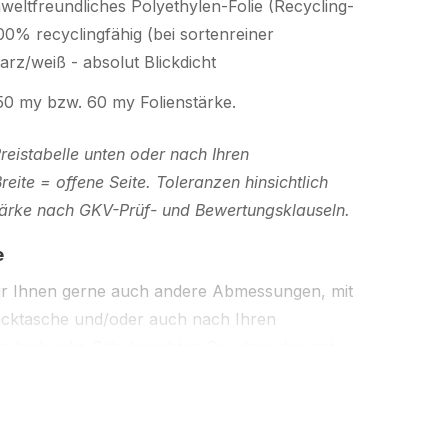
weltfreundliches Polyethylen-Folie (Recycling-
0% recyclingfähig (bei sortenreiner
rz/weiß - absolut Blickdicht
r 50 my bzw. 60 my Folienstärke.
eistabelle unten oder nach Ihren
te = offene Seite. Toleranzen hinsichtlich
stärke nach GKV-Prüf- und Bewertungsklauseln.
e
ir Ihnen gerne auch andere Abmessungen, mit
cktasche und/oder auch nach Ihren
 bedruckt. Bitte beachten Sie, dass dies mit
ngen und Lieferzeiten verbunden ist.