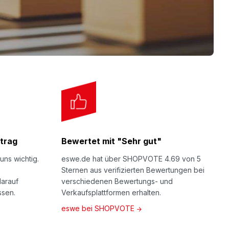
en LDPE
(Art.Nr. 521-)
Ausführung aus 100% umweltfreundlicher LDPE
trag
Bewertet mit "Sehr gut"
uns wichtig.
eswe.de hat über SHOPVOTE 4.69 von 5
Sternen aus verifizierten Bewertungen bei
darauf
verschiedenen Bewertungs- und
ssen.
Verkaufsplattformen erhalten.
eswe bei SHOPVOTE