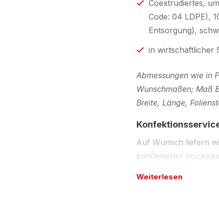
Coextrudiertes, um
Code: 04 LDPE), 10
Entsorgung), schwa
in wirtschaftliche
Abmessungen wie in Pr
Wunschmaßen; Maß Brei
Breite, Länge, Folien
Konfektionsservic
Auf Wunsch liefern w
kombinierter Huckepa
individuellen Wünschen
Weiterlesen
bestimmten Mindestme
Beschreibung