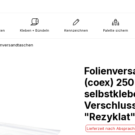
zen
Kleben + Bündeln
Kennzeichnen
Palette sichern
enversandtaschen
Folienver
(coex) 2
selbstkle
Verschluss
"Rezyklat"
Lieferzeit nach Absprac