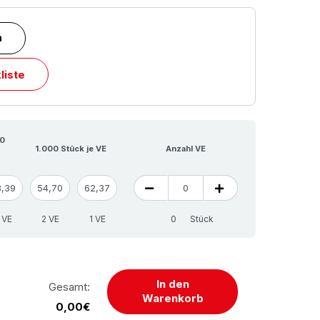
n
liste
00
1.000 Stück je VE
Anzahl VE
3,39
54,70
62,37
 VE
2 VE
1 VE
Stück
In den
Gesamt:
Warenkorb
0,00€