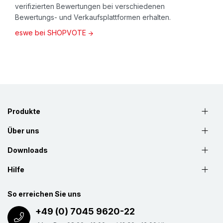
verifizierten Bewertungen bei verschiedenen
Bitte beachten Sie
, dass aufgrund der kritischen
Bewertungs- und Verkaufsplattformen erhalten.
Situation an den internationalen
eswe bei SHOPVOTE
Rohstoffbeschaffungsmärkten, aktuell keine
Lieferzeiten angegeben werden können!
Passendes Zubehör:
Tischklemme
zur festen Montage (Art.Nr.
803-
Produkte
27
).
Über uns
Konfektionsservice
Downloads
Weitere Folienschweißgeräte auf Anfrage erhältlich.
Hilfe
Bitte hierzu Mindestmengen und Lieferzeiten
anfragen.
So erreichen Sie uns
+49 (0) 7045 9620-22