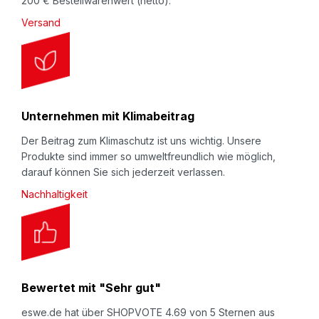
200 € Bestellwarenwert (netto).
Versand
Stativschweißgeräte Type "FIT"
(Art.Nr.
803-22
bzw.
803-23
). Schweißgerät mit bis zu 45°
neigbarem, ca. 80 cm hohem Stativ. Durch
Betätigung über den Fußschalter bleiben die Hände
Unternehmen mit Klimabeitrag
frei. Für Folienstärken bis max. 2 x 150 my.
Der Beitrag zum Klimaschutz ist uns wichtig. Unsere
Schweißnahtbreite ca. 5 mm.
Produkte sind immer so umweltfreundlich wie möglich,
darauf können Sie sich jederzeit verlassen.
Nachhaltigkeit
Folienschweißzangen Type "hpl ISZ"
(Art.Nr.
803-05
,
803-06
,
803-07
bzw.
803-08
).
Handgerät mit getrennt aufstellbarem Impulsgerät,
dadurch besonders flexibel einsetzbar. Ohne
Abschneidevorrichtung. Max. Folienstärke: 2 x 400
Bewertet mit "Sehr gut"
my. Schweißnahtbreite ca. 3 mm.
eswe.de hat über SHOPVOTE 4.69 von 5 Sternen aus