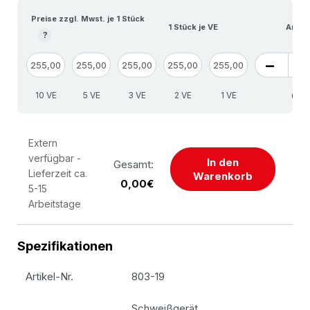
Preise zzgl. Mwst. je 1 Stück
1 Stück je VE
Anzah
?
255,00
255,00
255,00
255,00
255,00
10 VE
5 VE
3 VE
2 VE
1 VE
Extern
verfügbar -
In den
Gesamt:
Lieferzeit ca.
Warenkorb
0,00€
5-15
Arbeitstage
Spezifikationen
Artikel-Nr.
803-19
Schweißgerät