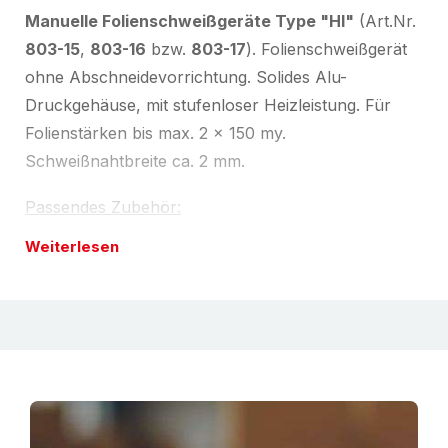
Manuelle Folienschweißgeräte Type "HI"
(Art.Nr.
803-15
,
803-16
bzw.
803-17
). Folienschweißgerät
ohne Abschneidevorrichtung. Solides Alu-
Druckgehäuse, mit stufenloser Heizleistung. Für
Folienstärken bis max. 2 x 150 my.
Schweißnahtbreite ca. 2 mm.
Passendes Zubehör:
Weiterlesen
Folienabroller
, Type "WB" für bspw.
Schlauchfolie-Rollen max. 300 mm Rollenbreite
(Art.Nr.
803-28
) bzw. max. 450 mm Rollenbreite
(Art.Nr.
803-29
)
Ablagetisch
, Type "WKT", 210 mm breit (Art.Nr.
803-30
), 300 mm breit (Art.Nr.
803-31
) bzw.
400 mm breit (Art.Nr.
803-32
).