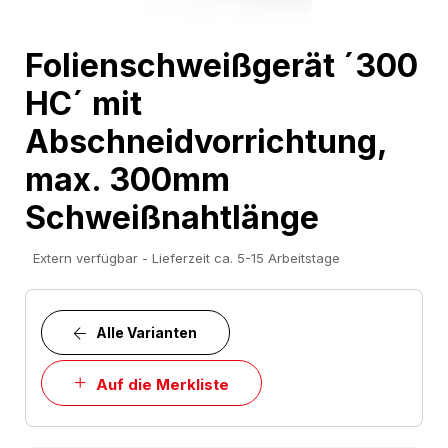
Skip
Folienschweißgerät ´300
to
HC´ mit
the
beginning
Abschneidvorrichtung,
of
max. 300mm
the
images
Schweißnahtlänge
gallery
Extern verfügbar - Lieferzeit ca. 5-15 Arbeitstage
Alle Varianten
Auf die Merkliste