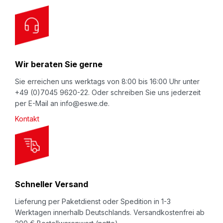
(Art.Nr.
803-29
)
O
u
Ablagetisch
, Type "WKT" 210 mm breit (Art.Nr.
r
803-30
), 300 mm breit (Art.Nr.
803-31
) bzw.
N
400 mm breit (Art.Nr.
803-32
).
Wir beraten Sie gerne
e
w
Sie erreichen uns werktags von 8:00 bis 16:00 Uhr unter
+49 (0)7045 9620-22. Oder schreiben Sie uns jederzeit
s
Halbautomatische Folienschweißgeräte Type
per E-Mail an info@eswe.de.
l
"AI", "AID"
(Art.Nr.
803-24
,
803-25
bzw.
803-26
).
Kontakt
e
Stabiles Tischgerät mit Fußschalter, ohne
t
Abschneidevorrichtung. Auslösung des
t
Schweißvorgangs wahlweise über Fußschalter oder
e
über eingegebenen Schweißrhythmus. Dadurch
r
besonders rationelles Verschweißen von
Schneller Versand
:
Folienbeuteln in größeren Serien. Geeignet für
Lieferung per Paketdienst oder Spedition in 1-3
Folienstärken bis max. 2 x 200 my.
Werktagen innerhalb Deutschlands. Versandkostenfrei ab
Schweißnahtbreite ca. 5 mm.