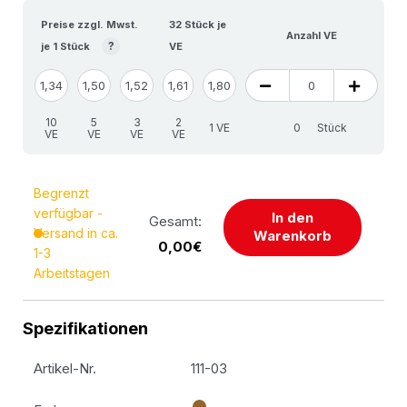
Preise zzgl. Mwst.
32 Stück je
Anzahl VE
?
je 1 Stück
VE
1,34
1,50
1,52
1,61
1,80
10
5
3
2
1 VE
Stück
VE
VE
VE
VE
Begrenzt
verfügbar -
In den
Gesamt:
Versand in ca.
Warenkorb
0,00€
1-3
Arbeitstagen
Spezifikationen
Artikel-Nr.
111-03