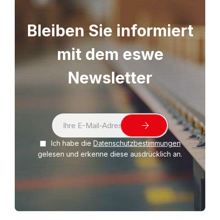
Bleiben Sie informiert
mit dem eswe
Newsletter
S
i
Ich habe die
Datenschutzbestimmungen
g
gelesen und erkenne diese ausdrücklich an.
n
U
p
f
o