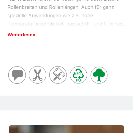
Rollenbreiten und Rollenlängen. Auch für ganz
spezielle Anwendungen wie z.B. hohe
Temperaturbeständigkeit, nassschliff- und füllerfest.
Einsatz beim Sandstrahlen. Rückstandsfreie
Weiterlesen
Wiederaufnahmen. Bitte hierzu Mindestmengen und
Lieferzeiten anfragen.
Beschreibung
Flachkreppband - Kreppband Papier, schwach
gekreppt. "Malerkrepp" zum universellen
Abdecken in der Farb- und Lackiertechnik. Aber
natürlich auch gut geeignet zum Verpacken,
Bündeln, Fixieren. Handreißbar. Einfach
beschriftbar mit Filzstift und/oder Kugelschreiber
dank glatter Oberfläche. Trägermatertial Papier in
Kombination mit einem Naturkautschukkleber.