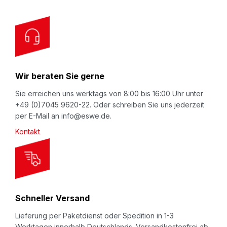
r
O
u
r
N
Wir beraten Sie gerne
e
w
Sie erreichen uns werktags von 8:00 bis 16:00 Uhr unter
+49 (0)7045 9620-22. Oder schreiben Sie uns jederzeit
s
per E-Mail an info@eswe.de.
l
Kontakt
e
t
t
e
r
Schneller Versand
:
Lieferung per Paketdienst oder Spedition in 1-3
Werktagen innerhalb Deutschlands. Versandkostenfrei ab