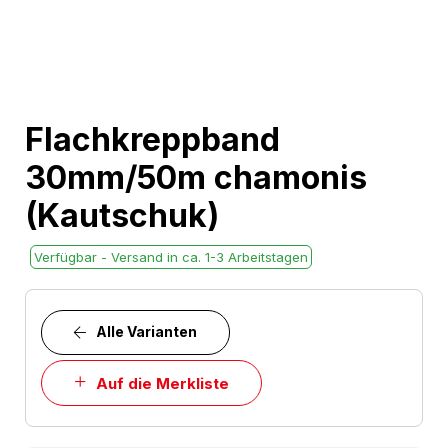
Skip
Flachkreppband
to
30mm/50m chamonis
the
beginning
(Kautschuk)
of
the
Verfügbar - Versand in ca. 1-3 Arbeitstagen
images
gallery
Alle Varianten
Auf die Merkliste