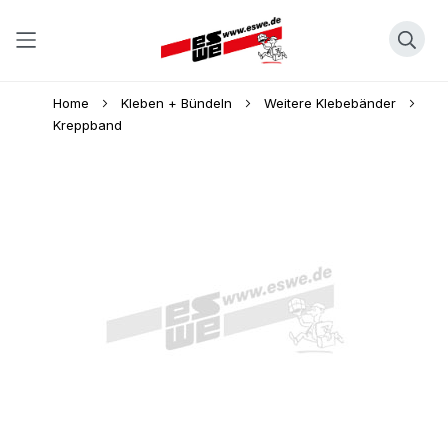
Direkt
Home
Kleben + Bündeln
Weitere Klebebänder
zum
Kreppband
Inhalt
Skip
to
the
end
of
the
images
gallery