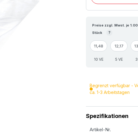
Preise zzgl. Mwst. je 1.0
?
Stück
11,48
12,17
1
10 VE
5 VE
3
Begrenzt verfügbar - V
ca. 1-3 Arbeitstagen
Spezifikationen
Artikel-Nr.