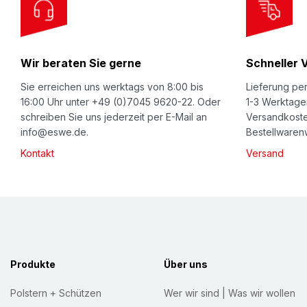
O
u
r
Wir beraten Sie gerne
Schneller 
N
e
Sie erreichen uns werktags von 8:00 bis
Lieferung per
w
16:00 Uhr unter +49 (0)7045 9620-22. Oder
1-3 Werktage
schreiben Sie uns jederzeit per E-Mail an
Versandkoste
s
info@eswe.de.
Bestellwarenw
l
Kontakt
Versand
e
t
t
e
r
:
Produkte
Über uns
Polstern + Schützen
Wer wir sind | Was wir wollen