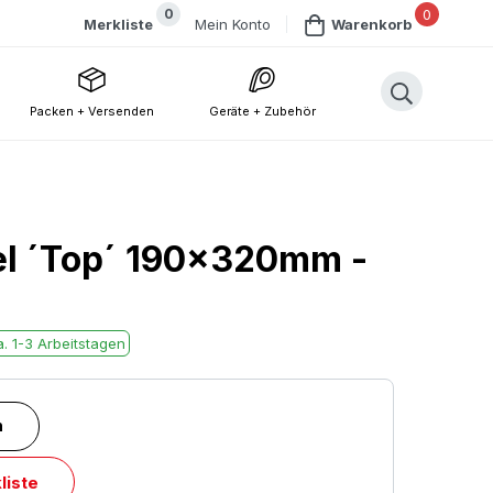
0
0
Mein Konto
Merkliste
Warenkorb
Packen + Versenden
Geräte + Zubehör
el ´Top´ 190x320mm -
. 1-3 Arbeitstagen
n
liste