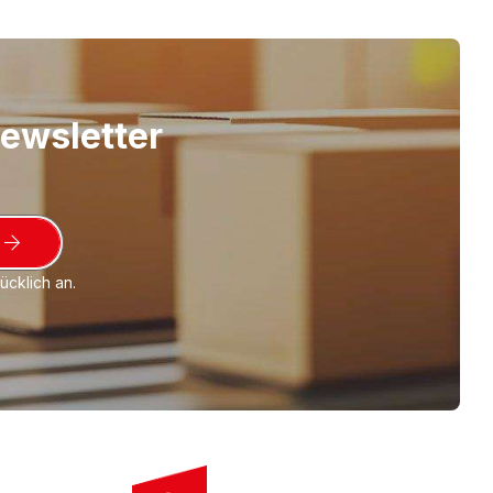
reundlich, da aus Polyethylen (LDPE).
e Produktqualität und TOP im Preis.
Newsletter
cklich an.