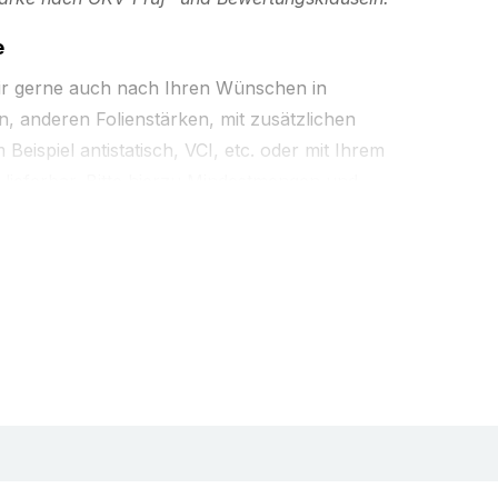
e
ir gerne auch nach Ihren Wünschen in
 anderen Folienstärken, mit zusätzlichen
Beispiel antistatisch, VCI, etc. oder mit Ihrem
 lieferbar. Bitte hierzu Mindestmengen und
PE) 25µ
(Art.Nr. 205-)
usführung aus 100 % umweltfreundlicher
nsparent
wahren, Verpacken (als Einzel-, Portions- oder
Kommissionieren, Gruppieren und/oder
. Zum Schutz vor Staub, Schmutz und