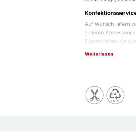
Konfektionsservic
Auf Wunsch liefern w
anderen Abmessungen,
Eigenschaften wie zum 
individuellen Aufdruck
Weiterlesen
Lieferzeiten anfragen.
Beschreibung
Flachbeutel TOP (LD
Klassisch bewährte A
LDPE Folie, natur-tra
Vielseitig: Zum Aufbe
Sammelverpackung), 
Sortieren Ihrer Teile