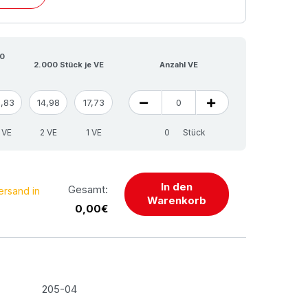
00
2.000 Stück je VE
Anzahl VE
3,83
14,98
17,73
 VE
2 VE
1 VE
Stück
In den
Gesamt:
ersand in
Warenkorb
0,00€
205-04