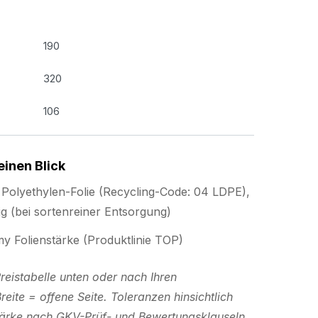
190
320
106
einen Blick
Polyethylen-Folie (Recycling-Code: 04 LDPE),
g (bei sortenreiner Entsorgung)
my Folienstärke (Produktlinie TOP)
eistabelle unten oder nach Ihren
te = offene Seite. Toleranzen hinsichtlich
stärke nach GKV-Prüf- und Bewertungsklauseln.