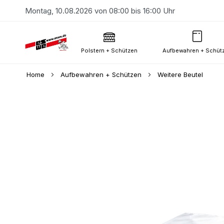
Montag, 10.08.2026 von 08:00 bis 16:00 Uhr
Polstern + Schützen
Aufbewahren + Schüt
Home
Aufbewahren + Schützen
Weitere Beutel
Skip
to
the
end
of
the
images
gallery