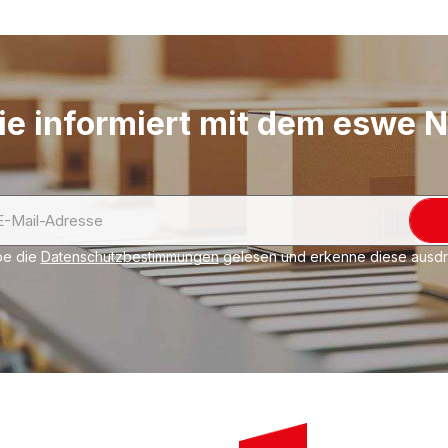
Feuchtigkeit. Umweltf
Produktlinie TOP:
Gut
ie informiert mit dem eswe 
be die
Datenschutzbestimmungen
gelesen und erkenne diese ausdrü