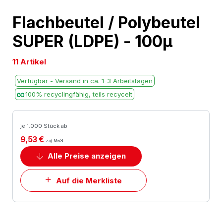
Skip
Flachbeutel / Polybeutel
to
SUPER (LDPE) - 100µ
the
beginning
11 Artikel
of
the
Verfügbar - Versand in ca. 1-3 Arbeitstagen
images
100% recyclingfähig, teils recycelt
gallery
je 1.000 Stück ab
9,53 €
zzgl. MwSt.
Alle Preise anzeigen
Auf die Merkliste