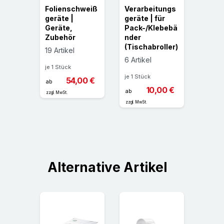
 PP-
Folienschweiß
Verarbeitungs
Packf
geräte |
geräte | für
SUPE
P,
Geräte,
Pack-/Klebebä
Träge
crylat
Zubehör
nder
Klebe
(Tischabroller)
Natu
19 Artikel
k
6 Artikel
je 1 Stück
4 Arti
je 1 Stück
65 €
54,00 €
ab
je 1 St
10,00 €
ab
zzgl. MwSt.
ab
zzgl. MwSt.
zzgl. MwS
Alternative Artikel
ach