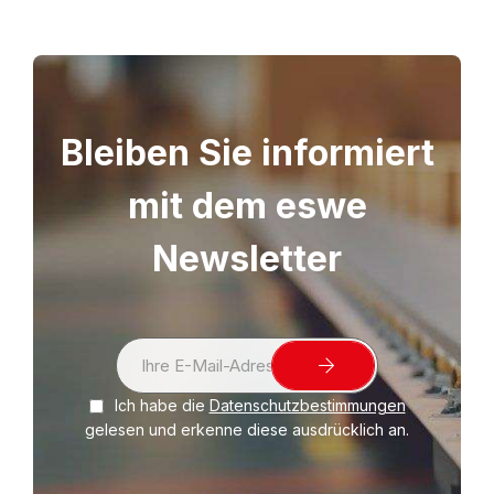
Bleiben Sie informiert
mit dem eswe
Newsletter
S
i
Ich habe die
Datenschutzbestimmungen
g
gelesen und erkenne diese ausdrücklich an.
n
U