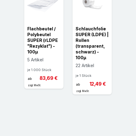
chlus
Flachbeutel /
Schlauchfolie
>>> Ü
Polybeutel
SUPER (LDPE) |
Druc
chlus
SUPER (rLDPE
Rollen
ssbeu
"Rezyklat") -
(transparent,
SUPER
100µ
schwarz) -
rLDP
60µ,
100µ
"Rezy
5 Artikel
90µ
22 Artikel
je 1.000 Stück
22 Art
je 1 Stück
83,69 €
ab
ck
je 1.00
12,49 €
ab
zzgl. MwSt.
65 €
ab
zzgl. MwSt.
zzgl. MwS