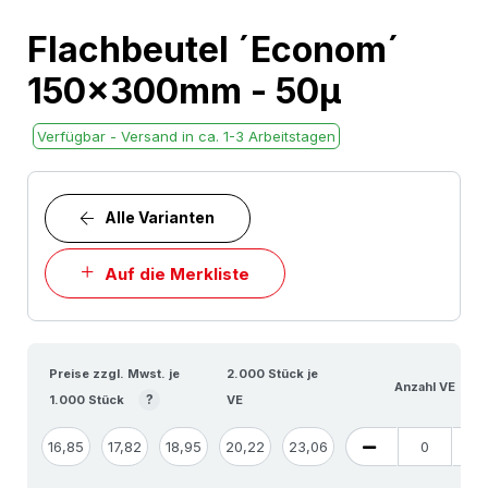
Skip
Flachbeutel ´Econom´
to
150x300mm - 50µ
the
beginning
Verfügbar - Versand in ca. 1-3 Arbeitstagen
of
the
images
Alle Varianten
gallery
Auf die Merkliste
Preise zzgl. Mwst. je
2.000 Stück je
Anzahl VE
?
1.000 Stück
VE
16,85
17,82
18,95
20,22
23,06