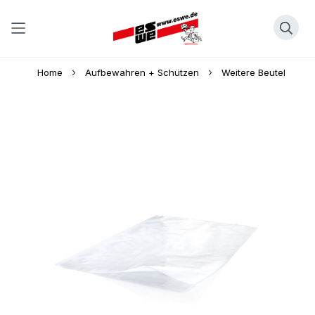
Direkt
Home
Aufbewahren + Schützen
Weitere Beutel
zum
Inhalt
Skip
to
the
end
of
the
images
gallery