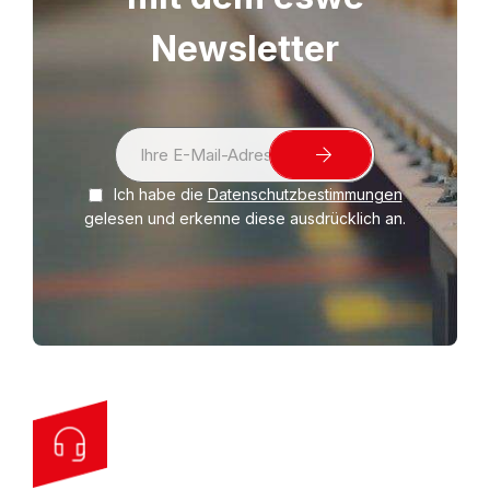
Umweltfreundlich, da aus Polyethylen
Newsletter
(LDPE).
Produktlinie ECONOM:
Bestes
Preis-/Leistungsverhältnis bei "normalen"
Anforderungen an Ihr Verpackungsmaterial.
S
i
Ich habe die
Datenschutzbestimmungen
g
gelesen und erkenne diese ausdrücklich an.
n
U
p
f
o
r
O
u
r