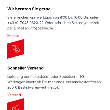
N
Wir beraten Sie gerne
e
w
Sie erreichen uns werktags von 8:00 bis 16:00 Uhr unter
+49 (0)7045 9620-22. Oder schreiben Sie uns jederzeit
s
per E-Mail an info@eswe.de.
l
Kontakt
e
t
t
e
r
Schneller Versand
:
Lieferung per Paketdienst oder Spedition in 1-3
Werktagen innerhalb Deutschlands. Versandkostenfrei ab
200 € Bestellwarenwert (netto).
Versand