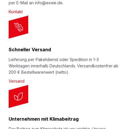
per E-Mail an info@eswe.de.
l
Kontakt
e
t
t
e
r
Schneller Versand
:
Lieferung per Paketdienst oder Spedition in 1-3
Werktagen innerhalb Deutschlands. Versandkostenfrei ab
200 € Bestellwarenwert (netto).
Versand
Unternehmen mit Klimabeitrag
Der Beitrag zum Klimaschutz ist uns wichtig. Unsere