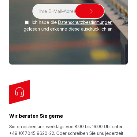
S
i
Ich habe die
Datenschutzbestimmungen
g
gelesen und erkenne diese ausdrücklich an.
n
U
p
f
o
r
O
u
r
N
Wir beraten Sie gerne
e
w
Sie erreichen uns werktags von 8:00 bis 16:00 Uhr unter
+49 (0)7045 9620-22. Oder schreiben Sie uns jederzeit
s