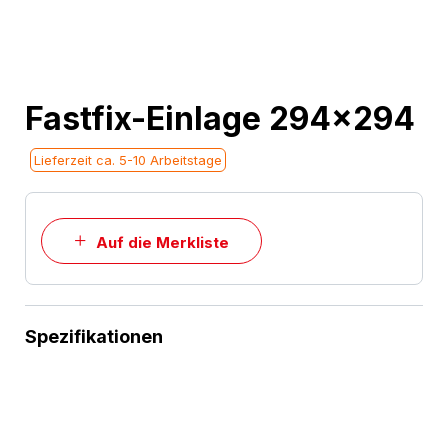
Skip
Fastfix-Einlage 294x294
to
the
Lieferzeit ca. 5-10 Arbeitstage
beginning
of
the
Auf die Merkliste
images
gallery
Spezifikationen