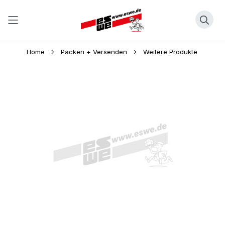
Direkt
Home
Packen + Versenden
Weitere Produkte
zum
Inhalt
Skip
to
the
end
of
the
images
gallery