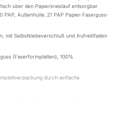
infach über den Papierkreislauf entsorgbar
20 PAP, Außenhülle. 21 PAP Papier-Faserguss-
, mit Selbstklebeverschluß und Aufreißfaden
rguss (Faserformplatten), 100%
Komplettverpackung durch einfache
cyclingfähig (bei sortenreiner Entsorgung)
yclingpapier; komplett über Papierkreislauf
h sinnvoll und damit auch im Sinne des
o ist zu 100% klimaneutral hergestellt.