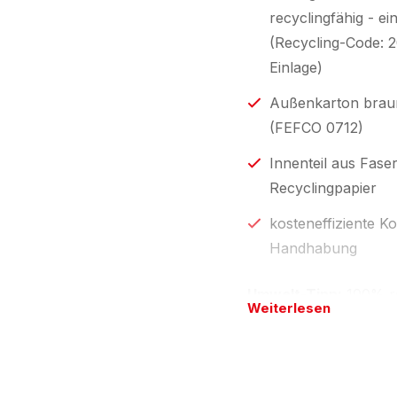
recyclingfähig - e
(Recycling-Code: 
Einlage)
Außenkarton braun
(FEFCO 0712)
Innenteil aus Fase
Recyclingpapier
kosteneffiziente 
Handhabung
Umwelt-Tipp:
100% re
Weiterlesen
und natürlich aus Rec
entsorgbar. Ökologisc
VerpackG. Die L-BOXec