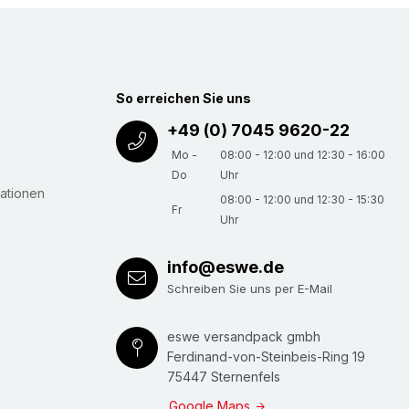
Zuschnitt (Innenteil) einlegen, Seiten
schachtel aufrichten. Das Innenteil in den
erguss-Zuschnitt fixiert Ihr Packgut.Karton über
erschließen - fertig! Eventuell noch
So erreichen Sie uns
ür Papiere aufkleben.
+49 (0) 7045 9620-22
Mo -
08:00 - 12:00 und 12:30 - 16:00
Do
Uhr
ationen
08:00 - 12:00 und 12:30 - 15:30
Fr
Uhr
info@eswe.de
Schreiben Sie uns per E-Mail
eswe versandpack gmbh
Ferdinand-von-Steinbeis-Ring 19
75447 Sternenfels
Google Maps