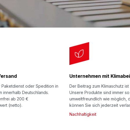
Oberflächenstruktur 
beim PU-Noppenschaum
Handhabung. Ihr Packg
Fest fixiert und prakt
Einlagen werden flachl
platzsparend in der L
Noppenschaumeinlage 
Aufladung(en), wie bei
möglich. Mit entspre
Versand
Unternehmen mit Klimabei
Kartonaußenhülle. Li
BOXeco BASIC: Dabei i
 Paketdienst oder Spedition in
Der Beitrag zum Klimaschutz ist 
n innerhalb Deutschlands.
Unsere Produkte sind immer so
Oberfläche wirkt dadu
nfrei ab 200 €
umweltfreundlich wie möglich, 
L-BOXeco BASIC. Dem
ert (netto).
können Sie sich jederzeit verla
Herstellers auf YouT
Nachhaltigkeit
Anwendung: