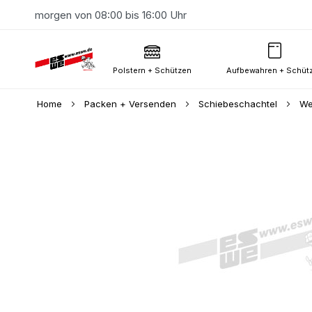
morgen von 08:00 bis 16:00 Uhr
Polstern + Schützen
Aufbewahren + Schüt
Home
Packen + Versenden
Schiebeschachtel
We
Skip
to
the
end
of
the
images
gallery