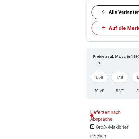
Alle Variante
Auf die Merk
Preise zzgl. Mwst. je 1 St
?
1,08
1,19
1
10 VE
5 VE
3
Lieferzeit nach
Absprache
Groß-/Maxibrief
möglich