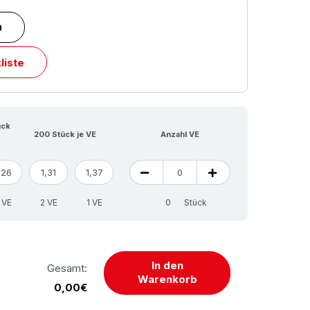
n
liste
ück
200 Stück je VE
Anzahl VE
,26
1,31
1,37
 VE
2 VE
1 VE
Stück
In den
Gesamt:
Warenkorb
0,00€