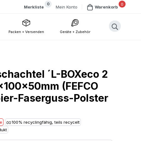
0
0
Mein Konto
Merkliste
Warenkorb
Packen + Versenden
Geräte + Zubehör
schachtel ´L-BOXeco 2
0x100x50mm (FEFCO
pier-Faserguss-Polster
he
100% recyclingfähig, teils recycelt
ukt