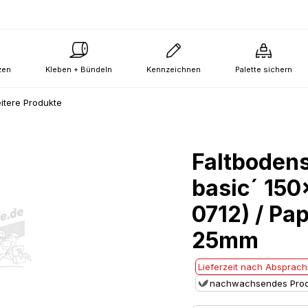
zen
Kleben + Bündeln
Kennzeichnen
Palette sichern
itere Produkte
Faltboden
basic´ 15
0712) / Pa
25mm
Lieferzeit nach Absprac
nachwachsendes Prod