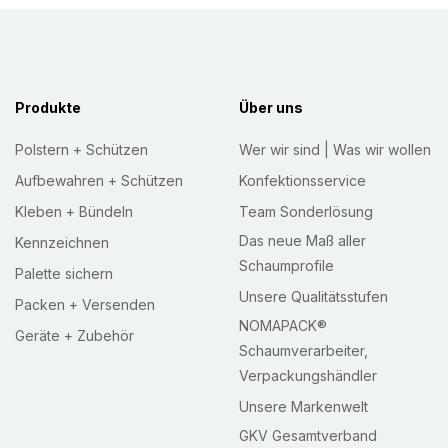
t
e
r
:
Produkte
Über uns
Polstern + Schützen
Wer wir sind | Was wir wollen
Aufbewahren + Schützen
Konfektionsservice
Kleben + Bündeln
Team Sonderlösung
Das neue Maß aller
Kennzeichnen
Schaumprofile
Palette sichern
Unsere Qualitätsstufen
Packen + Versenden
NOMAPACK®
Geräte + Zubehör
Schaumverarbeiter,
Verpackungshändler
Unsere Markenwelt
GKV Gesamtverband