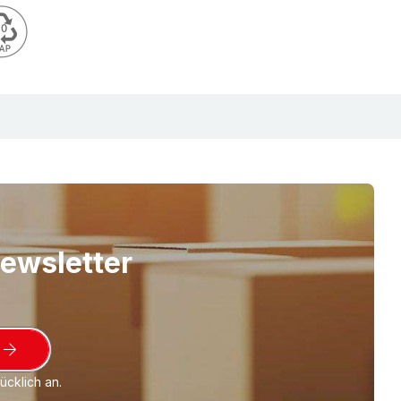
e
r Ihnen gerne auch die Kartonhülle mit Ihrer
kung. L-BOXeco kann kombiniert werden mit
hülle (FEFCO 509, Tape mit PAP-Logo und
druckt), mit einem "klassischen" Faltkarton
r Faltkarton mit Automatikboden,
chlussklappe sowie Aufreißfaden (nach FEFCO
 Sie, dass dies mit bestimmten Mindestmengen
nden ist.
Newsletter
-BOXeco - zweiteilige Komplettverpackung
 empfindliche Teile. Außen: stabile, braune
mit Automatikboden, Selbstklebeverschluss und
 einteilige Einlage aus stoßabsorbierendem
cklich an.
erformplatten). Durch die einzigartige