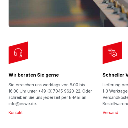
n
U
p
f
o
r
O
u
r
Wir beraten Sie gerne
Schneller 
N
e
Sie erreichen uns werktags von 8:00 bis
Lieferung per
w
16:00 Uhr unter +49 (0)7045 9620-22. Oder
1-3 Werktage
schreiben Sie uns jederzeit per E-Mail an
Versandkoste
s
info@eswe.de.
Bestellwarenw
l
Kontakt
Versand
e
t