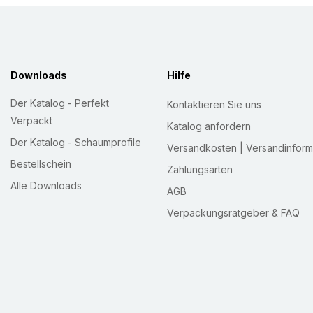
Ware in den Faserguss-
umklappen, Faltbodena
Karton legen - der Fas
Selbstklebeverschluß v
Downloads
Hilfe
Begleitpapiertasche f
Der Katalog - Perfekt
Kontaktieren Sie uns
Verpackt
Katalog anfordern
Der Katalog - Schaumprofile
Versandkosten | Versandinform
Bestellschein
Zahlungsarten
Alle Downloads
AGB
Verpackungsratgeber & FAQ