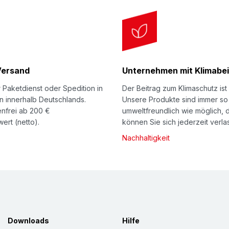
Beschreibung
Umweltfreundliche LD
(ohne Schweißnaht in
Bruchschutz Ihrer ho
Standardformat zum Se
Versand
Unternehmen mit Klimabei
konfektionierter Zusch
 Paketdienst oder Spedition in
Der Beitrag zum Klimaschutz ist 
Dabei bietet unsere 
n innerhalb Deutschlands.
Unsere Produkte sind immer so
und Wiederaufstellei
nfrei ab 200 €
umweltfreundlich wie möglich, 
ert (netto).
können Sie sich jederzeit verla
auch bei wiederholte
Nachhaltigkeit
widerstandsfähig geg
universell einsetzbar
zum robusten Verpacku
angebotene Blockware
Polyethylen-Schäume 
natürlich) 100% recycl
Downloads
Hilfe