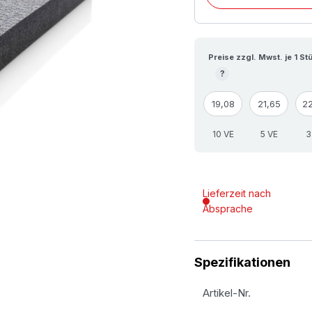
Preise zzgl. Mwst. je 1 St
?
19,08
21,65
2
10 VE
5 VE
3
Lieferzeit nach
Absprache
Spezifikationen
Artikel-Nr.