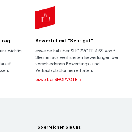
PE-Schaum-Polsterplatten als Blockware
 der Schaumplatte), stehen für Stoß- und
chempfindliche Gegenstände. Als
lbstzuschneiden oder als individuell fertig
trag
Bewertet mit "Sehr gut"
nitt.
uns wichtig.
eswe.de hat über SHOPVOTE 4.69 von 5
LDPE-Schaum Blockware beste Formstabilität
Sternen aus verifizierten Bewertungen bei
genschaften. Hervorragender Dämpfschutz
darauf
verschiedenen Bewertungs- und
ssen.
Verkaufsplattformen erhalten.
n Stößen. Zudem ist LDPE-Schaum
eswe bei SHOPVOTE
en chemische Produkte und Wasser. Daher
; vom Schutz empfindlicher Oberflächen bis
ngsmaterial. Die von uns auf dieser Seite
 gehört zur Gruppe der unvernetzten
und sind (bei sortenreiner Entsorgung,
ingfähig.
So erreichen Sie uns