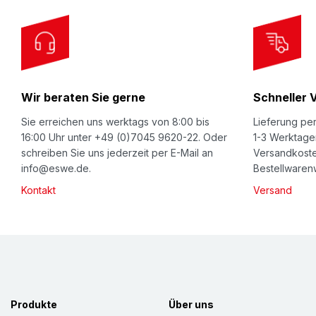
r
O
u
r
Wir beraten Sie gerne
Schneller 
N
e
Sie erreichen uns werktags von 8:00 bis
Lieferung per
w
16:00 Uhr unter +49 (0)7045 9620-22. Oder
1-3 Werktage
schreiben Sie uns jederzeit per E-Mail an
Versandkoste
s
info@eswe.de.
Bestellwarenw
l
Kontakt
Versand
e
t
t
e
r
:
Produkte
Über uns