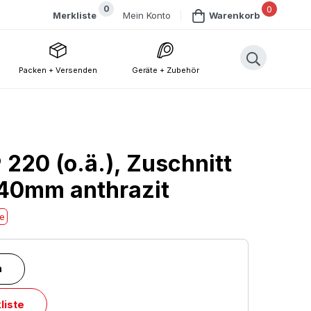
0
0
Mein Konto
Merkliste
Warenkorb
Packen + Versenden
Geräte + Zubehör
220 (o.ä.), Zuschnitt
0mm anthrazit
he
n
liste