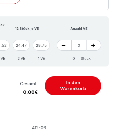
ück
12 Stück je VE
Anzahl VE
2,52
24,47
29,75
 VE
2 VE
1 VE
Stück
In den
Gesamt:
Warenkorb
0,00€
412-06