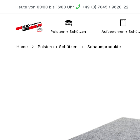
Heute von 08:00 bis 16:00 Uhr
+49 (0) 7045 / 9620-22
Polstern + Schützen
Aufbewahren + Schüt
Home
Polstern + Schützen
Schaumprodukte
Skip
to
the
end
of
the
images
gallery