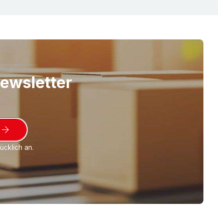
r Raumgewichten und/oder anderen Farben.
it Zusatznutzen wie bspw. rosa antistatisch
Zuschnitt aber auch als Stanz- oder Frästeil,
- oder Konturschnitt etc. mit Ihrer ganz
. Selbstverständlich kann auch selbstklebend
tark klebend) ausgerüstet werden.
Newsletter
(wenn nicht anders vereinbart) nach DIN 7715
e hierzu Mindestmengen und Lieferzeiten
ice
bzw.
Team Sonderlösung
zeigen wir Ihnen
cklich an.
nindividueller, praxisbewährter Lösungen. Wir
 freuen uns auf Ihren Anruf:
+49 (0) 7045 /
ail:
nomapack@eswe.de
seren Video-Kanal auf
YouTube.eswe.de
.