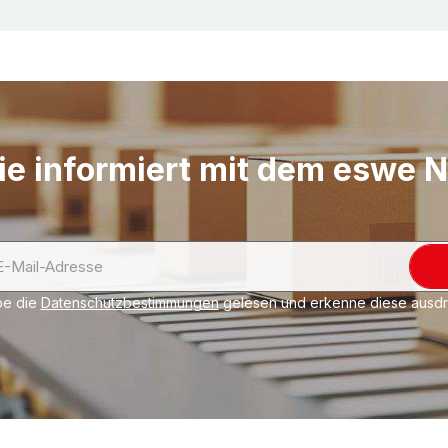
Abmessungen und/ode
Auch aus PE-Schaum m
etc. Als rechteckiger 
Wasserstrahl-, Plotter
individuellen Freiform
(leicht haftend oder s
ie informiert mit dem eswe 
Fertigungstoleranzen 
Teil 5 Klasse P3. Bitt
anfragen.
Unter
Konfektionsserv
be die
Datenschutzbestimmungen
gelesen und erkenne diese ausdrü
einige Beispiele kunde
beraten Sie gerne und
9620-0
bzw. Ihre E-M
Beachten Sie auch un