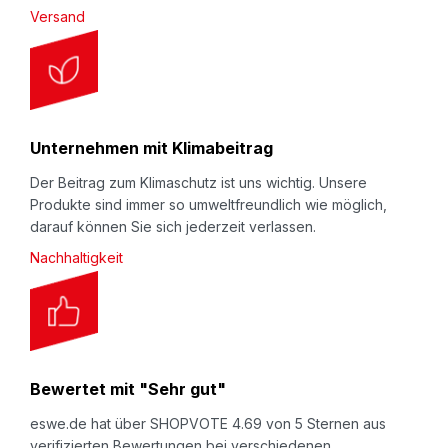
Hervorragender Dämpfschutz auch bei
Versand
wiederholten Stößen. Zudem ist LDPE-Schaum
widerstandsfähig gegen chemische Produkte und
Wasser. Daher universell einsetzbar; vom Schutz
empfindlicher Oberflächen bis zum robusten
Unternehmen mit Klimabeitrag
Verpackungsmaterial. Die von uns auf dieser Seite
Der Beitrag zum Klimaschutz ist uns wichtig. Unsere
angebotene Blockware gehört zur Gruppe der
Produkte sind immer so umweltfreundlich wie möglich,
unvernetzten Polyethylen-Schäume und sind (bei
darauf können Sie sich jederzeit verlassen.
sortenreiner Entsorgung, natürlich) 100%
Nachhaltigkeit
recyclingfähig.
Bewertet mit "Sehr gut"
eswe.de hat über SHOPVOTE 4.69 von 5 Sternen aus
verifizierten Bewertungen bei verschiedenen