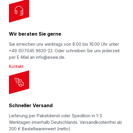
kundenindividueller, praxisbewährter Lösungen. Wir
O
beraten Sie gerne und freuen uns auf Ihren
u
Anruf:
+49 (0) 7045 / 9620-0
bzw. Ihre E-
r
Mail:
nomapack@eswe.de
N
Wir beraten Sie gerne
e
Beachten Sie auch unseren Video-Kanal
w
Sie erreichen uns werktags von 8:00 bis 16:00 Uhr unter
auf
YouTube.eswe.de
.
+49 (0)7045 9620-22. Oder schreiben Sie uns jederzeit
s
per E-Mail an info@eswe.de.
Beschreibung
l
Kontakt
e
Umweltfreundliche LDPE-Schaum-Polsterplatten
t
als Blockware (ohne Schweißnaht in der
t
Schaumplatte), stehen für Stoß- und Bruchschutz
e
Ihrer hochempfindliche Gegenstände. Als
r
Standardformat zum Selbstzuschneiden oder als
Schneller Versand
:
individuell fertig konfektionierter Zuschnitt.
Lieferung per Paketdienst oder Spedition in 1-3
Dabei bietet unsere LDPE-Schaum Blockware beste
Werktagen innerhalb Deutschlands. Versandkostenfrei ab
200 € Bestellwarenwert (netto).
Formstabilität und Wiederaufstelleigenschaften.