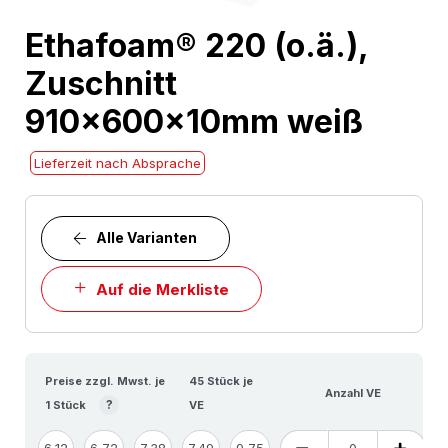
Skip
Ethafoam® 220 (o.ä.),
to
Zuschnitt
the
beginning
910x600x10mm weiß
of
the
Lieferzeit nach Absprache
images
gallery
Alle Varianten
Auf die Merkliste
Preise zzgl. Mwst. je
45 Stück je
Anzahl VE
?
1 Stück
VE
6,12
6,72
7,38
7,49
9,75