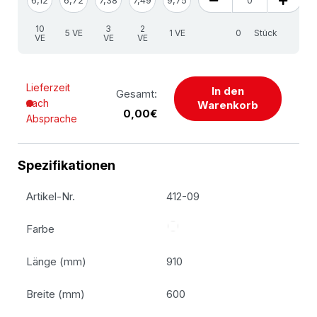
10
3
2
5 VE
1 VE
Stück
VE
VE
VE
Lieferzeit
In den
Gesamt:
nach
Warenkorb
0,00€
Absprache
Spezifikationen
Artikel-Nr.
412-09
Farbe
Länge (mm)
910
Breite (mm)
600