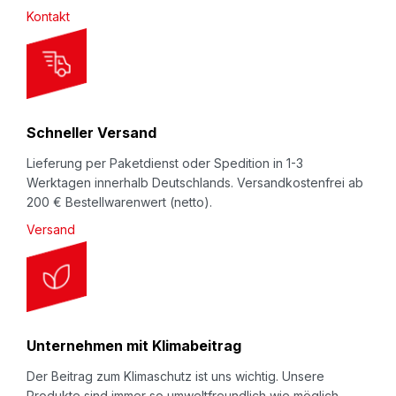
Kontakt
e
t
t
e
r
Schneller Versand
:
Lieferung per Paketdienst oder Spedition in 1-3
Werktagen innerhalb Deutschlands. Versandkostenfrei ab
200 € Bestellwarenwert (netto).
Versand
Unternehmen mit Klimabeitrag
Der Beitrag zum Klimaschutz ist uns wichtig. Unsere
Produkte sind immer so umweltfreundlich wie möglich,