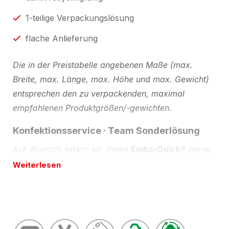
1-teilige Verpackungslösung
flache Anlieferung
Die in der Preistabelle angebenen Maße (max.
Breite, max. Länge, max. Höhe und max. Gewicht)
entsprechen den zu verpackenden, maximal
empfohlenen Produktgrößen/-gewichten.
Konfektionsservice · Team Sonderlösung
Auf Wunsch liefern wir Ihnen
Emba-Quick®
gerne
auch in anderen Abmessungen und Ausführungen.
Weiterlesen
Bitte beachten Sie, dass dies mit bestimmten
Mindestmengen und Lieferzeiten verbunden ist.
Beschreibung