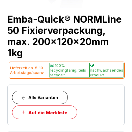
Skip
Emba-Quick® NORMLine
to
50 Fixierverpackung,
the
beginning
max. 200x120x20mm
of
1kg
the
images
100%
Lieferzeit ca. 5-10
gallery
recyclingfähig, teils
nachwachsendes
Arbeitstage/span>
recycelt
Produkt
Alle Varianten
Auf die Merkliste