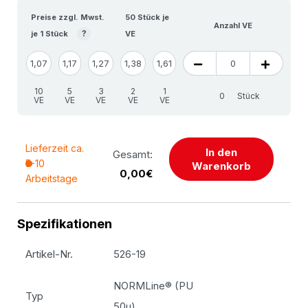
Preise zzgl. Mwst.
50 Stück je
Anzahl VE
?
je 1 Stück
VE
1,07
1,17
1,27
1,38
1,61
10
5
3
2
1
Stück
VE
VE
VE
VE
VE
Lieferzeit ca.
In den
Gesamt:
5-10
Warenkorb
0,00€
Arbeitstage
Spezifikationen
Artikel-Nr.
526-19
NORMLine® (PU
Typ
50µ)