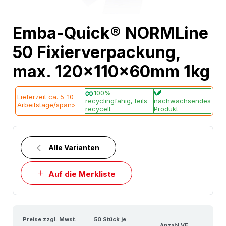
Skip
Emba-Quick® NORMLine
to
50 Fixierverpackung,
the
beginning
max. 120x110x60mm 1kg
of
the
100%
Lieferzeit ca. 5-10
recyclingfähig, teils
nachwachsendes
images
Arbeitstage/span>
recycelt
Produkt
gallery
Alle Varianten
Auf die Merkliste
Preise zzgl. Mwst.
50 Stück je
Anzahl VE