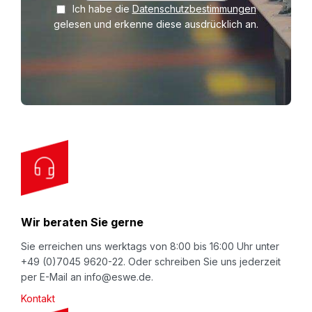
Ich habe die
Datenschutzbestimmungen
g
sich somit optimal unterschiedlicheen Kontouren an.
gelesen und erkenne diese ausdrücklich an.
n
Weitere Folienausführungen auf Anfrage:
U
ECO
Line®
: Folie auf kostengünstiger Polyethylen
p
(PE 50 µ) Basis, sepziell für leichte und flache
f
Produkte. Hohe Spannkraft und sehr gute
o
Dehneigenschaften bei ausreichender Rückstellkraft.
r
ESD
Line®
: speziell antistatische Folie auf
O
Polyurethan (PU ESD 50 µ) Basis, zum Schutz
u
gegen elektrostatische Aufladung.
r
N
Wir beraten Sie gerne
e
w
Sie erreichen uns werktags von 8:00 bis 16:00 Uhr unter
+49 (0)7045 9620-22. Oder schreiben Sie uns jederzeit
s
per E-Mail an info@eswe.de.
l
Kontakt
e