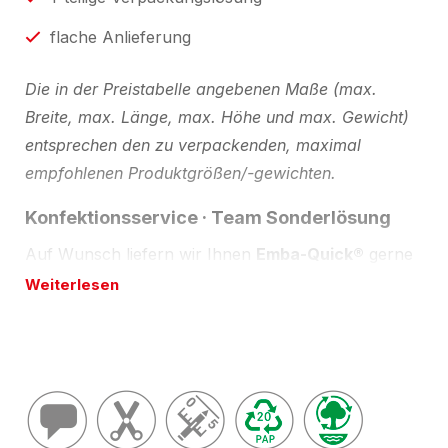
flache Anlieferung
Die in der Preistabelle angebenen Maße (max.
Breite, max. Länge, max. Höhe und max. Gewicht)
entsprechen den zu verpackenden, maximal
empfohlenen Produktgrößen/-gewichten.
Konfektionsservice · Team Sonderlösung
Auf Wunsch liefern wir Ihnen
Emba-Quick®
gerne
auch in anderen Abmessungen und Ausführungen.
Weiterlesen
Bitte beachten Sie, dass dies mit bestimmten
Mindestmengen und Lieferzeiten verbunden ist.
Beschreibung
Emba-Quick®
bietet praxisbewährten
Produktschutz bei maximaler Vielseitigkeit. Die Folie