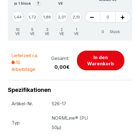
?
je 1 Stück
VE
1,44
1,72
1,86
2,01
2,10
10
5
3
2
1
Stück
VE
VE
VE
VE
VE
Lieferzeit ca.
In den
Gesamt:
5-10
Warenkorb
0,00€
Arbeitstage
Spezifikationen
Artikel-Nr.
526-17
NORMLine® (PU
Typ
50µ)