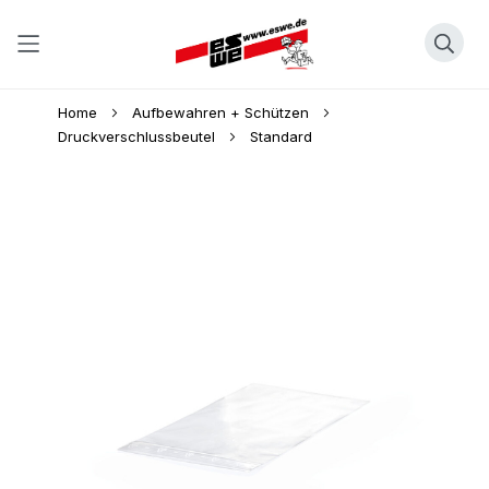
Direkt
Home
Aufbewahren + Schützen
zum
Druckverschlussbeutel
Standard
Inhalt
Skip
to
the
end
of
the
images
gallery