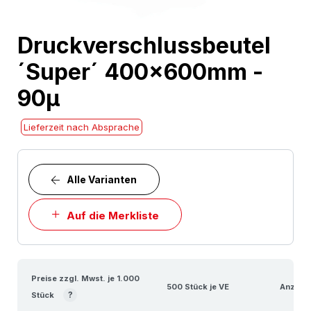
Skip
Druckverschlussbeutel
to
´Super´ 400x600mm -
the
beginning
90µ
of
the
Lieferzeit nach Absprache
images
gallery
Alle Varianten
Auf die Merkliste
Preise zzgl. Mwst. je 1.000
500 Stück je VE
Anzahl 
?
Stück