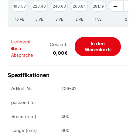
193,53
220,43
240,63
260,84
281,19
10 VE
5 VE
3 VE
2 VE
1 VE
S
Lieferzeit
In den
Gesamt:
nach
Warenkorb
0,00€
Absprache
Spezifikationen
Artikel-Nr.
206-42
passend für
Breite (mm)
400
Länge (mm)
600