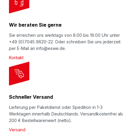
u
r
N
Wir beraten Sie gerne
e
w
Sie erreichen uns werktags von 8:00 bis 16:00 Uhr unter
+49 (0)7045 9620-22. Oder schreiben Sie uns jederzeit
s
per E-Mail an info@eswe.de.
l
Kontakt
e
t
t
e
r
Schneller Versand
:
Lieferung per Paketdienst oder Spedition in 1-3
Werktagen innerhalb Deutschlands. Versandkostenfrei ab
200 € Bestellwarenwert (netto).
Versand