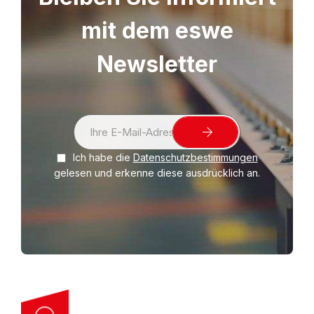
(Polyethylen). Produktlinie Produktlinie SUPER:
mit dem eswe
Gehobene Qualität zum fairen Preis. Damit gehen
Sie auf Nummer sicher.
Newsletter
S
i
Ich habe die
Datenschutzbestimmungen
g
gelesen und erkenne diese ausdrücklich an.
n
U
p
f
o
r
O