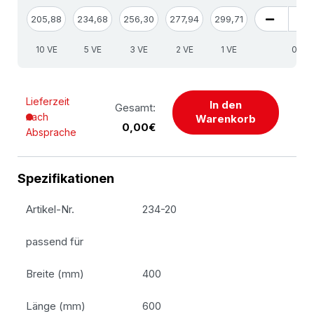
205,88
234,68
256,30
277,94
299,71
10 VE
5 VE
3 VE
2 VE
1 VE
Lieferzeit
In den
Gesamt:
nach
Warenkorb
0,00€
Absprache
Spezifikationen
Artikel-Nr.
234-20
passend für
Breite (mm)
400
Länge (mm)
600