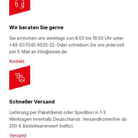
u
r
N
Wir beraten Sie gerne
e
w
Sie erreichen uns werktags von 8:00 bis 16:00 Uhr unter
+49 (0)7045 9620-22. Oder schreiben Sie uns jederzeit
s
per E-Mail an info@eswe.de.
l
Kontakt
e
t
t
e
r
Schneller Versand
:
Lieferung per Paketdienst oder Spedition in 1-3
Werktagen innerhalb Deutschlands. Versandkostenfrei ab
200 € Bestellwarenwert (netto).
Versand