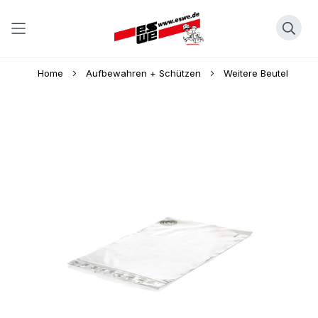
Direkt
Home
Aufbewahren + Schützen
Weitere Beutel
zum
Inhalt
Skip
to
the
end
of
the
images
gallery