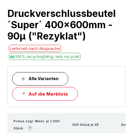
Skip
Druckverschlussbeutel
to
´Super´ 400x600mm -
the
beginning
90µ ("Rezyklat")
of
the
Lieferzeit nach Absprache
images
100% recyclingfähig, teils recycelt
gallery
Alle Varianten
Auf die Merkliste
Preise zzgl. Mwst. je 1.000
500 Stück je VE
Anzahl
?
Stück