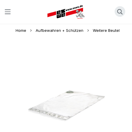
Direkt
Home
Aufbewahren + Schützen
Weitere Beutel
zum
Inhalt
Skip
to
the
end
of
the
images
gallery