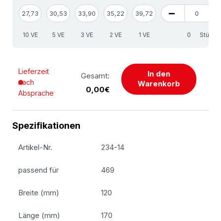
27,73
30,53
33,90
35,22
39,72
10 VE
5 VE
3 VE
2 VE
1 VE
Stück
Lieferzeit
In den
Gesamt:
nach
Warenkorb
0,00€
Absprache
Spezifikationen
Artikel-Nr.
234-14
passend für
469
Breite (mm)
120
Länge (mm)
170