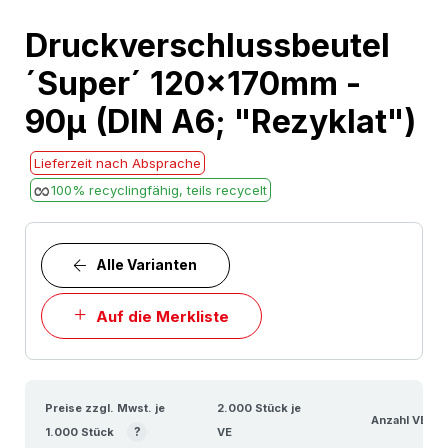
Skip
Druckverschlussbeutel
to
´Super´ 120x170mm -
the
beginning
90µ (DIN A6; "Rezyklat")
of
the
Lieferzeit nach Absprache
images
100% recyclingfähig, teils recycelt
gallery
Alle Varianten
Auf die Merkliste
Preise zzgl. Mwst. je
2.000 Stück je
Anzahl VE
?
1.000 Stück
VE