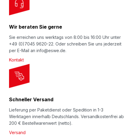
u
r
N
Wir beraten Sie gerne
e
w
Sie erreichen uns werktags von 8:00 bis 16:00 Uhr unter
+49 (0)7045 9620-22. Oder schreiben Sie uns jederzeit
s
per E-Mail an info@eswe.de.
l
Kontakt
e
t
t
e
r
Schneller Versand
:
Lieferung per Paketdienst oder Spedition in 1-3
Werktagen innerhalb Deutschlands. Versandkostenfrei ab
200 € Bestellwarenwert (netto).
Versand