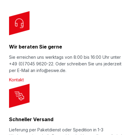
r
O
u
r
N
Wir beraten Sie gerne
e
w
Sie erreichen uns werktags von 8:00 bis 16:00 Uhr unter
+49 (0)7045 9620-22. Oder schreiben Sie uns jederzeit
s
per E-Mail an info@eswe.de.
l
Kontakt
e
t
t
e
r
Schneller Versand
:
Lieferung per Paketdienst oder Spedition in 1-3