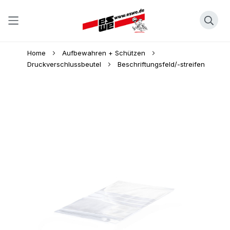
Direkt
Home
Aufbewahren + Schützen
zum
Druckverschlussbeutel
Beschriftungsfeld/-streifen
Inhalt
Skip
to
the
end
of
the
images
gallery