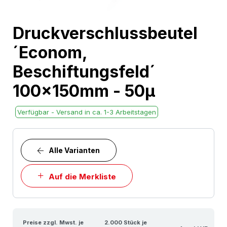
Skip
Druckverschlussbeutel
to
´Econom,
the
beginning
Beschiftungsfeld´
of
100x150mm - 50µ
the
images
Verfügbar - Versand in ca. 1-3 Arbeitstagen
gallery
Alle Varianten
Auf die Merkliste
Preise zzgl. Mwst. je
2.000 Stück je