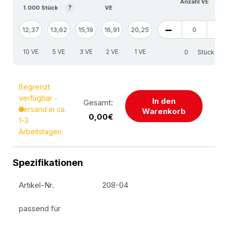
Anzahl VE
?
1.000 Stück
VE
12,37
13,62
15,19
16,91
20,25
10 VE
5 VE
3 VE
2 VE
1 VE
Stück
Begrenzt
verfügbar -
In den
Gesamt:
Versand in ca.
Warenkorb
0,00€
1-3
Arbeitstagen
Spezifikationen
Artikel-Nr.
208-04
passend für