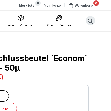
0
0
Mein Konto
Merkliste
Warenkorb
Packen + Versenden
Geräte + Zubehör
chlussbeutel ´Econom´
- 50µ
he
n
liste