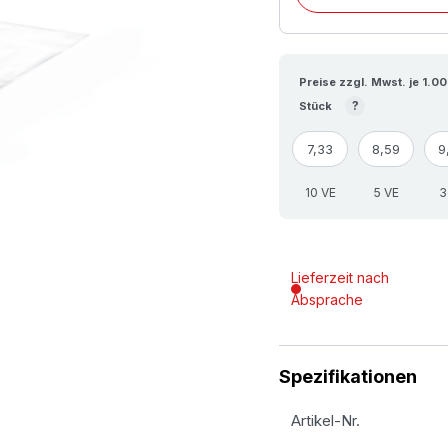
Preise zzgl. Mwst. je 1.0
?
Stück
7,33
8,59
9
10 VE
5 VE
3
Lieferzeit nach
Absprache
Spezifikationen
Artikel-Nr.