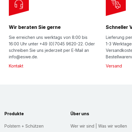
O
u
r
Wir beraten Sie gerne
Schneller 
N
e
Sie erreichen uns werktags von 8:00 bis
Lieferung per
w
16:00 Uhr unter +49 (0)7045 9620-22. Oder
1-3 Werktage
schreiben Sie uns jederzeit per E-Mail an
Versandkoste
s
info@eswe.de.
Bestellwarenw
l
Kontakt
Versand
e
t
t
e
r
:
Produkte
Über uns
Polstern + Schützen
Wer wir sind | Was wir wollen