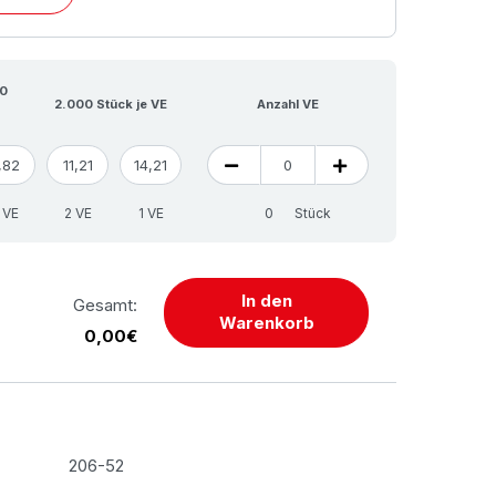
00
2.000 Stück je VE
Anzahl VE
,82
11,21
14,21
 VE
2 VE
1 VE
Stück
In den
Gesamt:
Warenkorb
0,00€
206-52