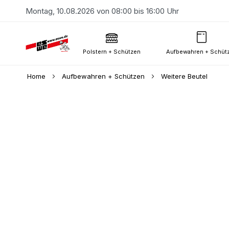
Montag, 10.08.2026 von 08:00 bis 16:00 Uhr
Polstern + Schützen
Aufbewahren + Schüt
Home
Aufbewahren + Schützen
Weitere Beutel
Skip
to
the
end
of
the
images
gallery