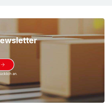
) - Bioplastik, aus nachwachsenden
 Maisstärke.
Produktlinie ECONOM:
Bestes
ltnis bei "normalen" Anforderungen an Ihr
el PLA ("kompostierbar")
(Art.Nr. 233-)
Newsletter
rs nachhaltig (umweltfreundlich) weil PLA
angssprachlich Polymilchsäure) aus
offen. Transparent-milchig, biologisch
ar nach DIN EN 13432. Mit TÜV-Siegel
cklich an.