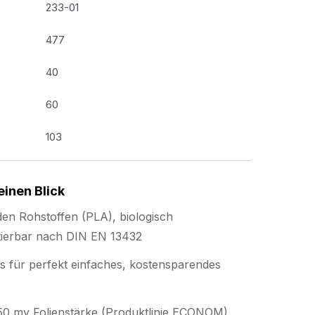
233-01
477
40
60
103
einen Blick
n Rohstoffen (PLA), biologisch
ierbar nach DIN EN 13432
s für perfekt einfaches, kostensparendes
r 50 my Folienstärke (Produktlinie ECONOM)