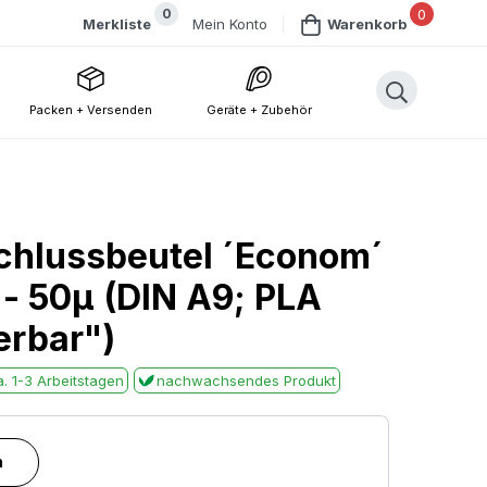
0
0
Mein Konto
Merkliste
Warenkorb
Packen + Versenden
Geräte + Zubehör
chlussbeutel ´Econom´
 50µ (DIN A9; PLA
erbar")
. 1-3 Arbeitstagen
nachwachsendes Produkt
n