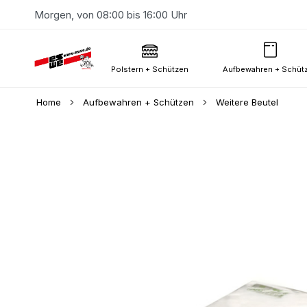
Morgen, von 08:00 bis 16:00 Uhr
Polstern + Schützen
Aufbewahren + Schüt
Home
Aufbewahren + Schützen
Weitere Beutel
Skip
to
the
end
of
the
images
gallery