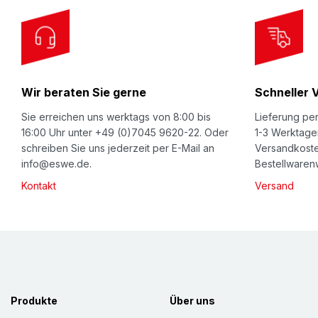
r
O
u
r
Wir beraten Sie gerne
Schneller 
N
e
Sie erreichen uns werktags von 8:00 bis
Lieferung per
w
16:00 Uhr unter +49 (0)7045 9620-22. Oder
1-3 Werktage
schreiben Sie uns jederzeit per E-Mail an
Versandkoste
s
info@eswe.de.
Bestellwarenw
l
Kontakt
Versand
e
t
t
e
r
:
Produkte
Über uns