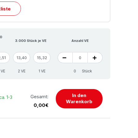
liste
00
3.000 Stück je VE
Anzahl VE
2,51
13,40
15,32
 VE
2 VE
1 VE
Stück
In den
Gesamt:
ca. 1-3
Warenkorb
0,00€