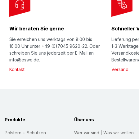
O
u
r
Wir beraten Sie gerne
Schneller 
N
e
Sie erreichen uns werktags von 8:00 bis
Lieferung per
w
16:00 Uhr unter +49 (0)7045 9620-22. Oder
1-3 Werktage
schreiben Sie uns jederzeit per E-Mail an
Versandkoste
s
info@eswe.de.
Bestellwarenw
l
Kontakt
Versand
e
t
t
e
r
:
Produkte
Über uns
Polstern + Schützen
Wer wir sind | Was wir wollen