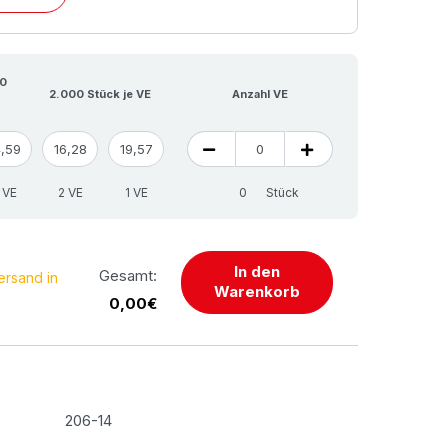
00
2.000 Stück je VE
Anzahl VE
4,59
16,28
19,57
 VE
2 VE
1 VE
Stück
In den
Gesamt:
ersand in
Warenkorb
0,00€
206-14