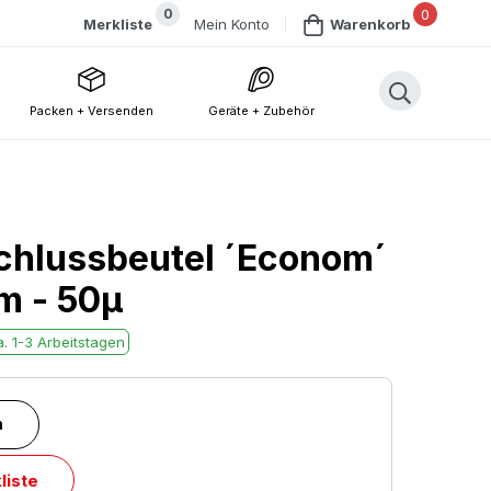
0
0
Mein Konto
Merkliste
Warenkorb
Packen + Versenden
Geräte + Zubehör
chlussbeutel ´Econom´
m - 50µ
. 1-3 Arbeitstagen
n
liste