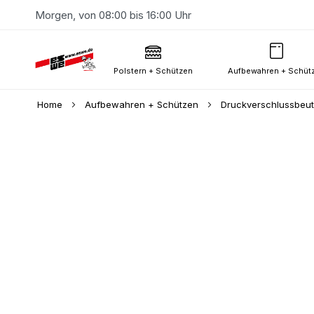
Morgen, von 08:00 bis 16:00 Uhr
Polstern + Schützen
Aufbewahren + Schüt
Home
Aufbewahren + Schützen
Druckverschlussbeu
Skip
to
the
end
of
the
images
gallery