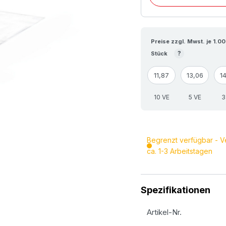
Preise zzgl. Mwst. je 1.0
?
Stück
11,87
13,06
1
10 VE
5 VE
3
Begrenzt verfügbar - V
ca. 1-3 Arbeitstagen
Spezifikationen
Artikel-Nr.