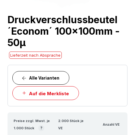
Skip
Druckverschlussbeutel
to
´Econom´ 100x100mm -
the
beginning
50µ
of
the
Lieferzeit nach Absprache
images
gallery
Alle Varianten
Auf die Merkliste
Preise zzgl. Mwst. je
2.000 Stück je
Anzahl VE
?
1.000 Stück
VE