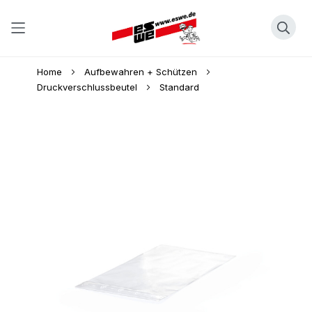
Direkt
Home
Aufbewahren + Schützen
zum
Druckverschlussbeutel
Standard
Inhalt
Skip
to
the
end
of
the
images
gallery