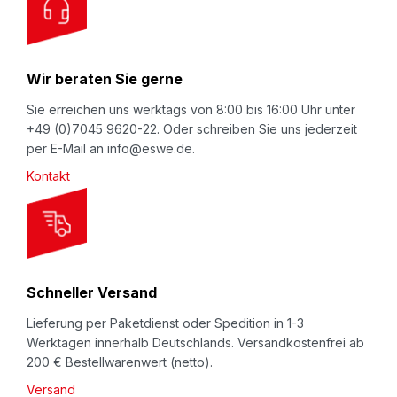
u
r
N
Wir beraten Sie gerne
e
w
Sie erreichen uns werktags von 8:00 bis 16:00 Uhr unter
+49 (0)7045 9620-22. Oder schreiben Sie uns jederzeit
s
per E-Mail an info@eswe.de.
l
Kontakt
e
t
t
e
r
Schneller Versand
:
Lieferung per Paketdienst oder Spedition in 1-3
Werktagen innerhalb Deutschlands. Versandkostenfrei ab
200 € Bestellwarenwert (netto).
Versand