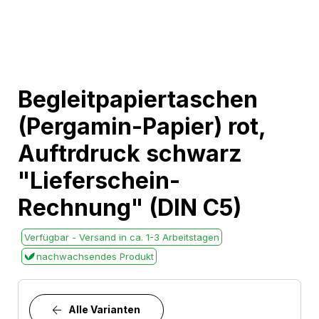
Skip
Begleitpapiertaschen
to
(Pergamin-Papier) rot,
the
beginning
Auftrdruck schwarz
of
"Lieferschein-
the
images
Rechnung" (DIN C5)
gallery
Verfügbar - Versand in ca. 1-3 Arbeitstagen
nachwachsendes Produkt
Alle Varianten