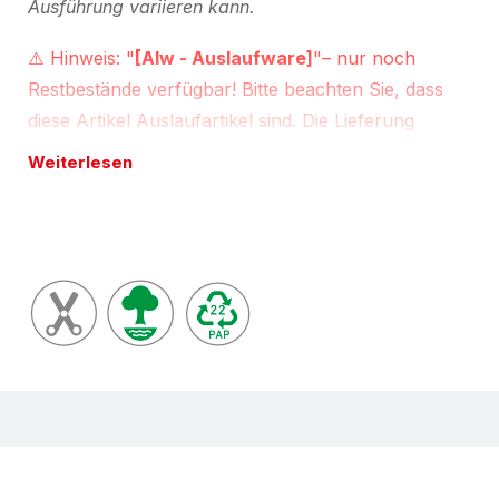
Ausführung variieren kann.
⚠️ Hinweis: "
[Alw - Auslaufware]
"– nur noch
Restbestände verfügbar! Bitte beachten Sie, dass
diese Artikel Auslaufartikel sind. Die Lieferung
erfolgt aus unserem noch verfügbaren Lagervorrat;
Weiterlesen
jedoch ist der Zwischenverkauf vorbehalten. Bei
Unsicherheiten oder Fragen bitten wir Sie, sich
direkt an uns zu wenden. Vielen Dank für Ihr
Verständnis!
Konfektionsservice
Begleitpapiertaschen liefern wir Ihnen gerne auch in
Ihren individuellen Wunschformaten oder mit Ihrer
individuellen Bedruckung. Bitte beachten Sie, dass
dies mit bestimmten Mindestmengen und
Lieferzeiten verbunden ist.