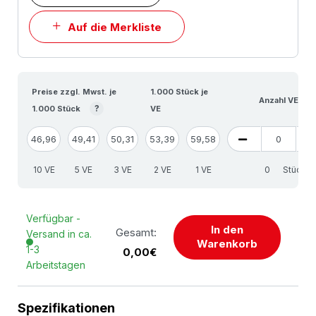
Auf die Merkliste
Preise zzgl. Mwst. je
1.000 Stück je
Anzahl VE
?
1.000 Stück
VE
46,96
49,41
50,31
53,39
59,58
10 VE
5 VE
3 VE
2 VE
1 VE
Stück
Verfügbar -
In den
Gesamt:
Versand in ca.
Warenkorb
1-3
0,00€
Arbeitstagen
Spezifikationen