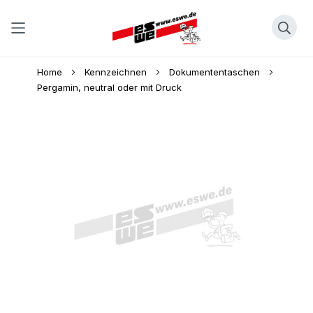
Direkt
Home
Kennzeichnen
Dokumententaschen
zum
Pergamin, neutral oder mit Druck
Inhalt
Skip
to
the
end
of
the
images
gallery