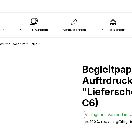
zen
Kleben + Bündeln
Kennzeichnen
Palette sichern
neutral oder mit Druck
Begleitpap
Auftrdruc
"Liefersc
C6)
Verfügbar - Versand in ca
100% recyclingfähig, te