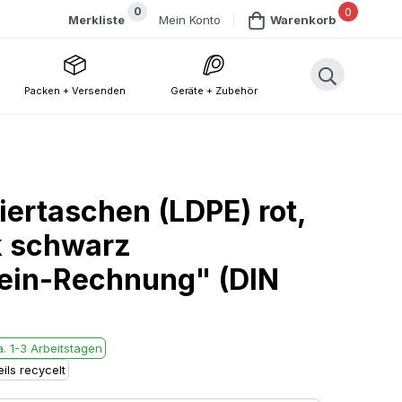
0
0
Mein Konto
Merkliste
Warenkorb
Packen + Versenden
Geräte + Zubehör
iertaschen (LDPE) rot,
k schwarz
hein-Rechnung" (DIN
. 1-3 Arbeitstagen
ils recycelt