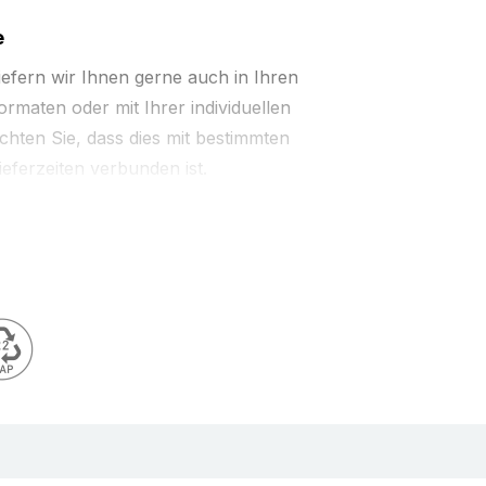
e
iefern wir Ihnen gerne auch in Ihren
rmaten oder mit Ihrer individuellen
chten Sie, dass dies mit bestimmten
ferzeiten verbunden ist.
ür Ihre Versanddokumente aus LDPE-Folie
fekt für Ihre Warenbegleitpapiere wie
ungen, Garantiekarten, Bedienungsanleitungen
ente. Außen auf Ihren Packgütern angebracht
dlich sofort auffindbar. Einfaches Handling
chließbaren Anklebeverschluss; der
r sicheren Halt Ihrer Papiere auf nahezu allen
ckpapiere sind natürlich FSC zertifiziert -