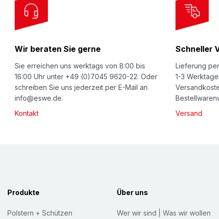
O
u
r
Wir beraten Sie gerne
Schneller 
N
e
Sie erreichen uns werktags von 8:00 bis
Lieferung per
w
16:00 Uhr unter +49 (0)7045 9620-22. Oder
1-3 Werktage
schreiben Sie uns jederzeit per E-Mail an
Versandkoste
s
info@eswe.de.
Bestellwarenw
l
Kontakt
Versand
e
t
t
e
r
:
Produkte
Über uns
Polstern + Schützen
Wer wir sind | Was wir wollen