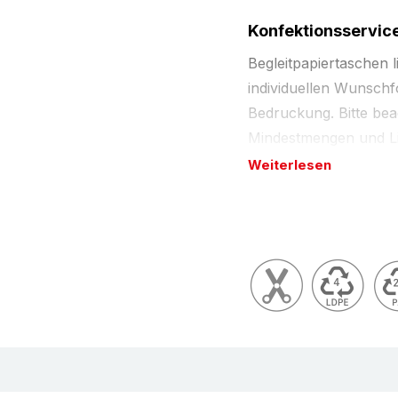
Konfektionsservic
Begleitpapiertaschen l
individuellen Wunschfo
Bedruckung. Bitte bea
Mindestmengen und Lie
Weiterlesen
Beschreibung
Dokumententaschen f
(Polyethylen) sind per
Lieferscheine, Rechn
oder sonstigen Dokum
und damit kundenfreun
durch gesondert vers
Spezialkleber sorgt fü
Untergründen. Die Abde