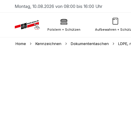
Montag, 10.08.2026 von 08:00 bis 16:00 Uhr
Polstern + Schützen
Aufbewahren + Schüt
Home
Kennzeichnen
Dokumententaschen
LDPE, 
Skip
to
the
end
of
the
images
gallery