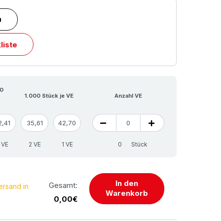
n
liste
00
1.000 Stück je VE
Anzahl VE
2,41
35,61
42,70
 VE
2 VE
1 VE
Stück
In den
Gesamt:
ersand in
Warenkorb
0,00€