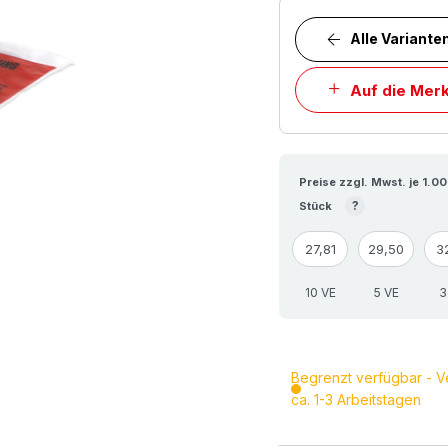
Alle Variante
Auf die Merk
Preise zzgl. Mwst. je 1.0
?
Stück
27,81
29,50
3
10 VE
5 VE
3
Begrenzt verfügbar - V
ca. 1-3 Arbeitstagen