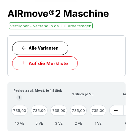
Skip
AIRmove®2 Maschine
to
the
Verfügbar - Versand in ca. 1-3 Arbeitstagen
beginning
of
the
Alle Varianten
images
Auf die Merkliste
gallery
Preise zzgl. Mwst. je 1 Stück
1 Stück je VE
Anzah
?
735,00
735,00
735,00
735,00
735,00
10 VE
5 VE
3 VE
2 VE
1 VE