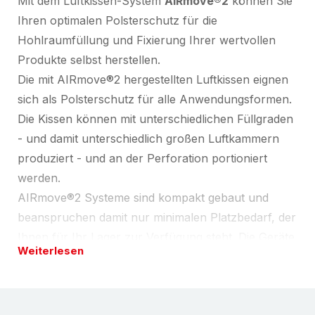
Mit dem Luftkissen-System
AIRmove®2
können Sie
Ihren optimalen Polsterschutz für die
Hohlraumfüllung und Fixierung Ihrer wertvollen
Produkte selbst herstellen.
Die mit AIRmove®2 hergestellten Luftkissen eignen
sich als Polsterschutz für alle Anwendungsformen.
Die Kissen können mit unterschiedlichen Füllgraden
- und damit unterschiedlich großen Luftkammern
produziert - und an der Perforation portioniert
werden.
AIRmove®2 Systeme sind kompakt gebaut und
beanspruchen damit nur minimalen Platzbedarf, der
Ihnen für Ihr Lager zur Verfügung steht. Die Geräte
Weiterlesen
sind leicht und einfach zu bedienen.
AIRmove®2
(Art.Nr.
807-03
): empfohlen für 200