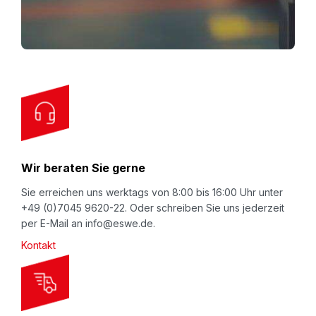
p
Zubehör zur alternativen Steuerung der
f
Folienausgabe.
o
AIRmove®2 Handdrucktaster
(Art.Nr.
807-07
),
r
Buzzer als Zubehör zur alternativen Steuerung
O
der Folienausgabe.
u
AIRmove®2 Malmö Container-Set
(Art.Nr.
807-
r
08
), bestehend aus: Container, Handdruck-
N
Wir beraten Sie gerne
Taster, Montage-Platte und -Schrauben.
e
w
Sie erreichen uns werktags von 8:00 bis 16:00 Uhr unter
+49 (0)7045 9620-22. Oder schreiben Sie uns jederzeit
s
per E-Mail an info@eswe.de.
l
Kontakt
e
t
t
e