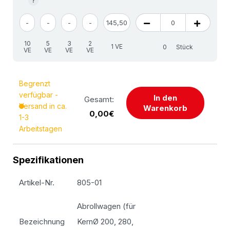
?
-
-
-
-
145,50
10
5
3
2
1 VE
Stück
VE
VE
VE
VE
Begrenzt
verfügbar -
In den
Gesamt:
Versand in ca.
Warenkorb
0,00€
1-3
Arbeitstagen
Spezifikationen
Artikel-Nr.
805-01
Abrollwagen (für
Bezeichnung
KernØ 200, 280,