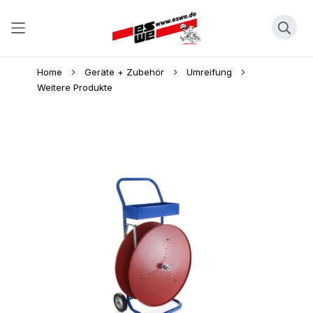
Direkt
Home
Geräte + Zubehör
Umreifung
zum
Weitere Produkte
Inhalt
Skip
to
the
end
of
the
images
gallery