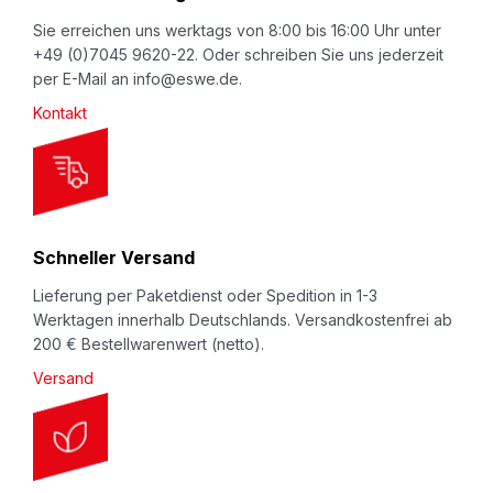
Abrollwagen (Poly-Textil)
mit
w
Sie erreichen uns werktags von 8:00 bis 16:00 Uhr unter
Ablagekasten (Art.Nr.
805-10
), passend für
+49 (0)7045 9620-22. Oder schreiben Sie uns jederzeit
s
Umreifungsband Poly-Textil Rollen mit KernØ 76
per E-Mail an info@eswe.de.
l
mm.
Kontakt
e
Bandspanngerät (Poly-Textil)
passend für
t
Umreifungsband Poly-Textil (Art.Nr.
805-
t
08
). Bandspanngerät für 13-19 mm
e
breites Umreifungsband Poly-Textil. Optimal
r
Schneller Versand
spannen, damit sich beim Transport nichts lockern
:
Lieferung per Paketdienst oder Spedition in 1-3
und verrutschen kann.
Werktagen innerhalb Deutschlands. Versandkostenfrei ab
200 € Bestellwarenwert (netto).
Versand