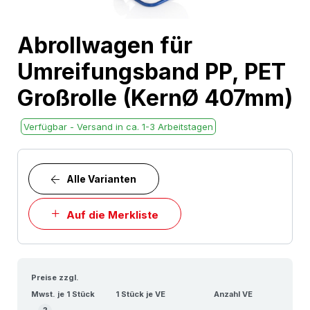
Skip
Abrollwagen für
to
Umreifungsband PP, PET
the
beginning
Großrolle (KernØ 407mm)
of
the
Verfügbar - Versand in ca. 1-3 Arbeitstagen
images
gallery
Alle Varianten
Auf die Merkliste
Preise zzgl.
Mwst. je 1 Stück
1 Stück je VE
Anzahl VE