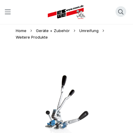
Direkt
Home
Geräte + Zubehör
Umreifung
zum
Weitere Produkte
Inhalt
Skip
to
the
end
of
the
images
gallery