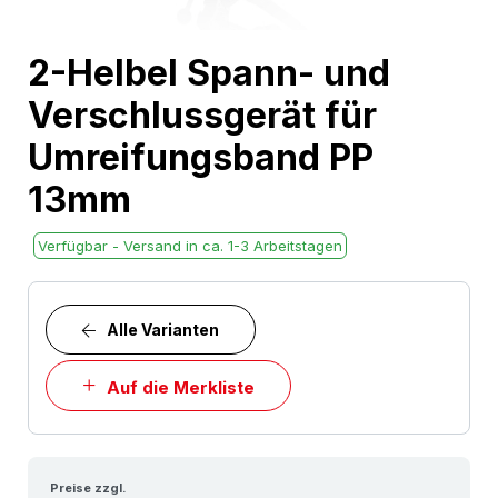
Skip
2-Helbel Spann- und
to
Verschlussgerät für
the
beginning
Umreifungsband PP
of
13mm
the
images
Verfügbar - Versand in ca. 1-3 Arbeitstagen
gallery
Alle Varianten
Auf die Merkliste
Preise zzgl.