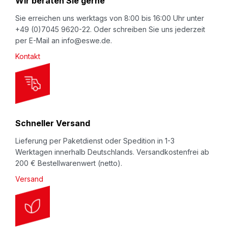
Wir beraten Sie gerne
e
Abrollwagen (Poly-Textil)
mit
w
Sie erreichen uns werktags von 8:00 bis 16:00 Uhr unter
Ablagekasten (Art.Nr.
805-10
), passend für
+49 (0)7045 9620-22. Oder schreiben Sie uns jederzeit
s
Umreifungsband Poly-Textil Rollen mit KernØ 76
per E-Mail an info@eswe.de.
l
mm.
Kontakt
e
Bandspanngerät (Poly-Textil)
passend für
t
Umreifungsband Poly-Textil (Art.Nr.
805-
t
08
). Bandspanngerät für 13-19 mm
e
breites Umreifungsband Poly-Textil. Optimal
r
Schneller Versand
spannen, damit sich beim Transport nichts lockern
:
Lieferung per Paketdienst oder Spedition in 1-3
und verrutschen kann.
Werktagen innerhalb Deutschlands. Versandkostenfrei ab
200 € Bestellwarenwert (netto).
Versand