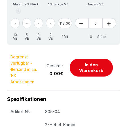
Mwst. je 1 Stück
1 Stück je VE
Anzahl VE
?
-
-
-
-
112,00
10
5
3
2
1 VE
Stück
VE
VE
VE
VE
Begrenzt
verfügbar -
In den
Gesamt:
Versand in ca.
Warenkorb
0,00€
1-3
Arbeitstagen
Spezifikationen
Artikel-Nr.
805-04
2-Hebel-Kombi-