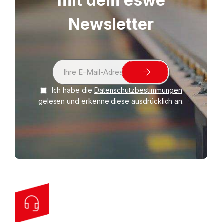
mit dem eswe
Newsletter
S
i
Ich habe die
Datenschutzbestimmungen
g
gelesen und erkenne diese ausdrücklich an.
n
U
p
f
o
r
O
u
r