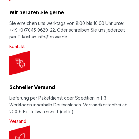
N
Wir beraten Sie gerne
e
w
Sie erreichen uns werktags von 8:00 bis 16:00 Uhr unter
+49 (0)7045 9620-22. Oder schreiben Sie uns jederzeit
s
per E-Mail an info@eswe.de.
l
Kontakt
e
t
t
e
r
Schneller Versand
:
Lieferung per Paketdienst oder Spedition in 1-3
Werktagen innerhalb Deutschlands. Versandkostenfrei ab
200 € Bestellwarenwert (netto).
Versand