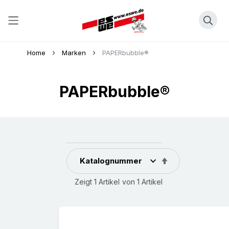
Direkt
Home
Marken
PAPERbubble®
zum
Inhalt
PAPERbubble®
In
absteigender
Zeigt
1
Artikel
von
1
Artikel
Reihenfolge